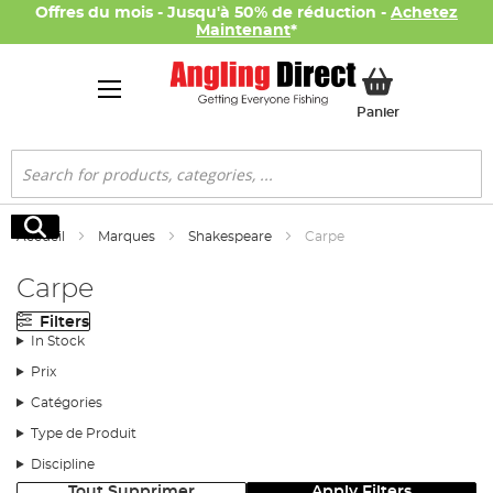
Offres du mois - Jusqu'à 50% de réduction -
Achetez
Maintenant
*
Mon panier
Panier
Rechercher
Rechercher
Accueil
Marques
Shakespeare
Carpe
Carpe
Filters
In Stock
Prix
Catégories
Type de Produit
Discipline
Tout Supprimer
Apply Filters