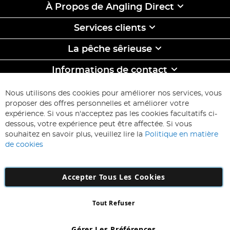
À Propos de Angling Direct
Services clients
La pêche sêrieuse
Informations de contact
ABONNEZ-VOUS & ECONOMISEZ
Nous utilisons des cookies pour améliorer nos services, vous
Inscription
proposer des offres personnelles et améliorer votre
à
expérience. Si vous n'acceptez pas les cookies facultatifs ci-
notre
Inscription
dessous, votre expérience peut être affectée. Si vous
lettre
souhaitez en savoir plus, veuillez lire la
Politique en matière
d’information
de cookies
:
Accepter Tous Les Cookies
Tout Refuser
Copyright 1997 - 2026
AD NL B.V
. Tous droits réservés.
AD NL B.V Dirk Hartogweg 14 DC1 Unit 5 5928LV Venlo, Company
Gérer Les Préférences