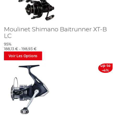
Moulinet Shimano Baitrunner XT-B
LC
95%
188,13 €
-
198,93 €
Voir Les Options
up to
-4%