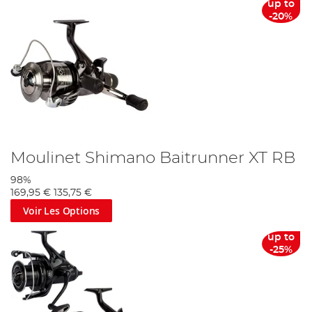
up to
-20%
Moulinet Shimano Baitrunner XT RB
98%
169,95 €
135,75 €
Voir Les Options
up to
-25%