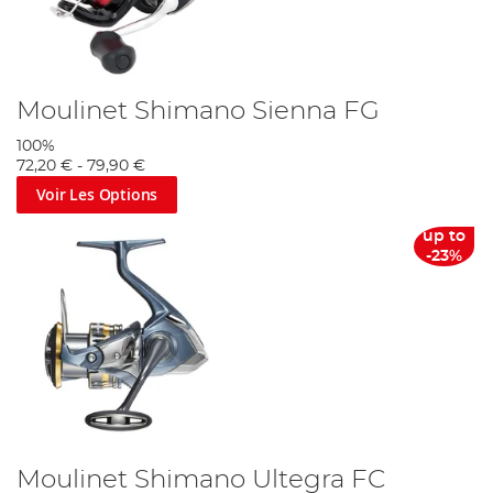
Moulinet Shimano Sienna FG
100%
72,20 €
-
79,90 €
Voir Les Options
up to
-23%
Moulinet Shimano Ultegra FC