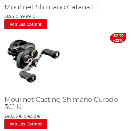
Moulinet Shimano Catana FE
51,95 €
49,99 €
Voir Les Options
up to
-22%
Moulinet Casting Shimano Curado
301 K
249,95 €
194,92 €
Voir Les Options