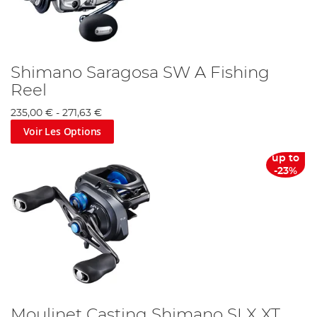
Shimano Saragosa SW A Fishing
Reel
235,00 €
-
271,63 €
Voir Les Options
up to
-23%
Moulinet Casting Shimano SLX XT