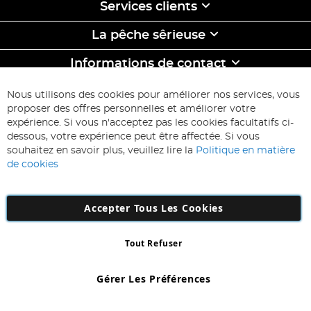
Services clients
La pêche sêrieuse
Informations de contact
ABONNEZ-VOUS & ECONOMISEZ
Nous utilisons des cookies pour améliorer nos services, vous
Inscription
proposer des offres personnelles et améliorer votre
à
expérience. Si vous n'acceptez pas les cookies facultatifs ci-
notre
Inscription
dessous, votre expérience peut être affectée. Si vous
lettre
souhaitez en savoir plus, veuillez lire la
Politique en matière
d’information
de cookies
:
Accepter Tous Les Cookies
Tout Refuser
Copyright 1997 - 2026
AD NL B.V
. Tous droits réservés.
AD NL B.V Dirk Hartogweg 14 DC1 Unit 5 5928LV Venlo, Company
Gérer Les Préférences
Number: 863029607
*Des exclusions s'appliquent. Sous réserve d'erreurs et d'omissions.