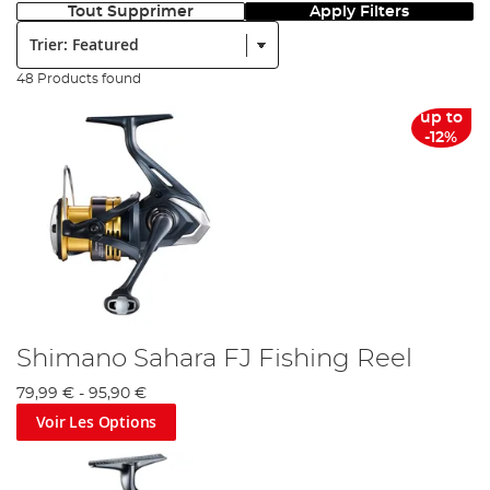
Tout Supprimer
Apply Filters
Trier:
48 Products found
up to
-12%
Shimano Sahara FJ Fishing Reel
79,99 €
-
95,90 €
Voir Les Options