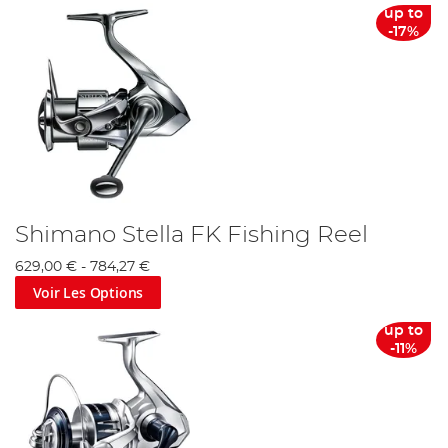
up to
-17%
Shimano Stella FK Fishing Reel
629,00 €
-
784,27 €
Voir Les Options
up to
-11%