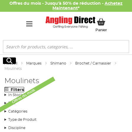
Offres du mois - Jusqu'à 50% de réduction -
Achetez
Maintenant
*
Mon panier
Panier
Rechercher
Rechercher
Accueil
Marques
Shimano
Brochet / Carnassier
Moulinets
Moulinets
Filters
Offres du mois
In Stock
Prix
Catégories
Type de Produit
Discipline