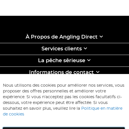
À Propos de Angling Direct
Services clients
La pêche sêrieuse
Informations de contact
ABONNEZ-VOUS & ECONOMISEZ
Nous utilisons des cookies pour améliorer nos services, vous
Inscription
proposer des offres personnelles et améliorer votre
à
expérience. Si vous n'acceptez pas les cookies facultatifs ci-
notre
Inscription
dessous, votre expérience peut être affectée. Si vous
lettre
souhaitez en savoir plus, veuillez lire la
Politique en matière
d’information
de cookies
: