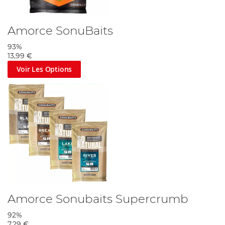
Amorce SonuBaits
93%
13,99 €
Voir Les Options
Amorce Sonubaits Supercrumb
92%
7,29 €