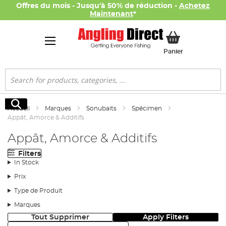
Offres du mois - Jusqu'à 50% de réduction -
Achetez
Maintenant
*
Mon panier
Panier
Rechercher
Rechercher
Accueil
Marques
Sonubaits
Spécimen
Appât, Amorce & Additifs
Appât, Amorce & Additifs
Filters
In Stock
Prix
Type de Produit
Marques
Tout Supprimer
Apply Filters
Trier: