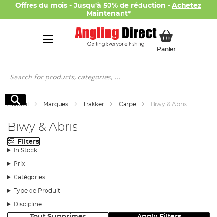
Offres du mois - Jusqu'à 50% de réduction -
Achetez
Maintenant
*
Mon panier
Panier
Rechercher
Rechercher
Accueil
Marques
Trakker
Carpe
Biwy & Abris
Biwy & Abris
Filters
In Stock
Prix
Catégories
Type de Produit
Discipline
Tout Supprimer
Apply Filters