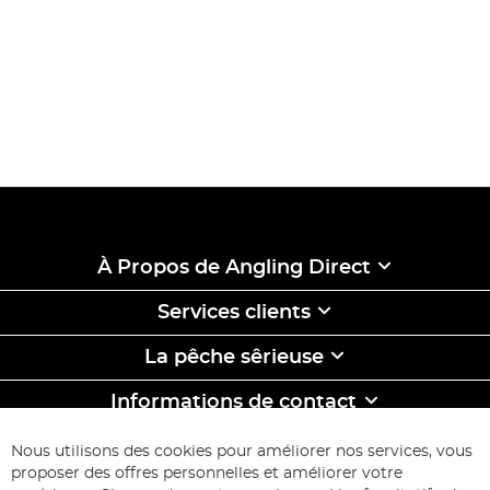
À Propos de Angling Direct
Services clients
La pêche sêrieuse
Informations de contact
ABONNEZ-VOUS & ECONOMISEZ
Nous utilisons des cookies pour améliorer nos services, vous
Inscription
proposer des offres personnelles et améliorer votre
à