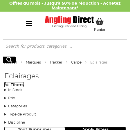
Offres du mois - Jusqu'à 50% de réduction -
Achetez
Maintenant
*
Mon panier
Panier
Rechercher
Rechercher
Accueil
Marques
Trakker
Carpe
Eclairages
Eclairages
Filters
In Stock
Prix
Catégories
Type de Produit
Discipline
Tout Supprimer
Apply Filters