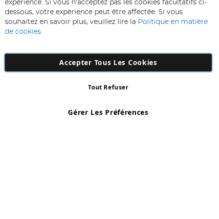
expérience. Si vous n'acceptez pas les cookies facultatifs ci-
notre
Inscription
dessous, votre expérience peut être affectée. Si vous
lettre
souhaitez en savoir plus, veuillez lire la
Politique en matière
d’information
de cookies
:
Accepter Tous Les Cookies
Tout Refuser
Copyright 1997 - 2026
AD NL B.V
. Tous droits réservés.
AD NL B.V Dirk Hartogweg 14 DC1 Unit 5 5928LV Venlo, Company
Gérer Les Préférences
Number: 863029607
*Des exclusions s'appliquent. Sous réserve d'erreurs et d'omissions.