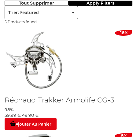
Tout Supprimer
Apply Filters
Trier:
5 Products found
-16%
Réchaud Trakker Armolife CG-3
98%
59,99 €
49,90 €
Ajouter Au Panier
-5%