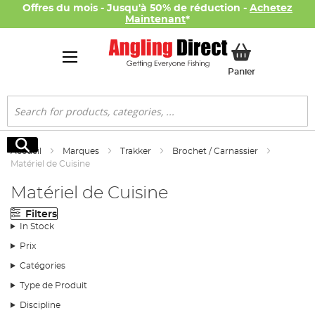
Offres du mois - Jusqu'à 50% de réduction -
Achetez
Maintenant
*
Mon panier
Panier
Rechercher
Rechercher
Accueil
Marques
Trakker
Brochet / Carnassier
Matériel de Cuisine
Matériel de Cuisine
Filters
In Stock
Prix
Catégories
Type de Produit
Discipline