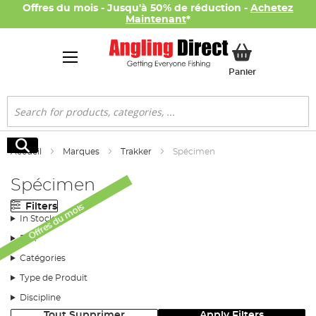
Offres du mois - Jusqu'à 50% de réduction -
Achetez
Maintenant
*
Mon panier
Panier
Rechercher
Rechercher
Accueil
Marques
Trakker
Spécimen
Spécimen
Filters
Offres du mois
In Stock
Prix
Catégories
Type de Produit
Discipline
Tout Supprimer
Apply Filters