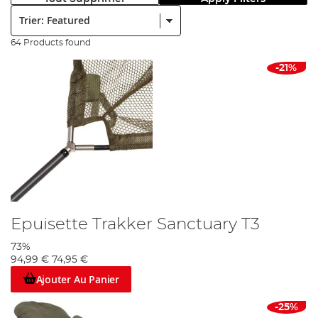
Trier:
64 Products found
-21%
Epuisette Trakker Sanctuary T3
73%
94,99 €
74,95 €
Ajouter Au Panier
-25%