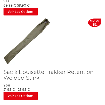
91%
69,99 €
59,90 €
Voir Les Options
up to
-5%
Sac à Epuisette Trakker Retention
Welded Stink
96%
21,95 €
-
23,95 €
Voir Les Options