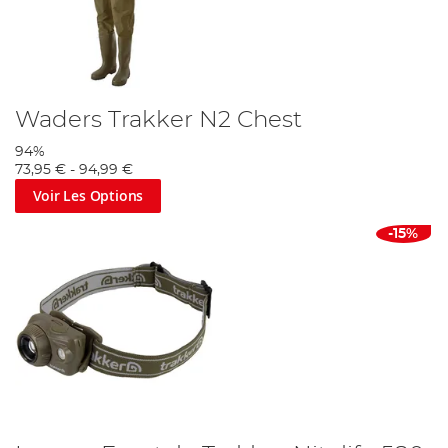
Waders Trakker N2 Chest
94%
73,95 €
-
94,99 €
Voir Les Options
-15%