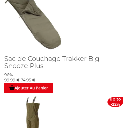
Sac de Couchage Trakker Big
Snooze Plus
96%
99,99 €
74,95 €
Ajouter Au Panier
up to
-22%