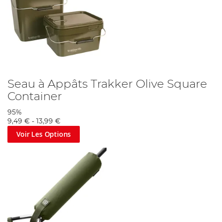
Seau à Appâts Trakker Olive Square
Container
95%
9,49 €
-
13,99 €
Voir Les Options