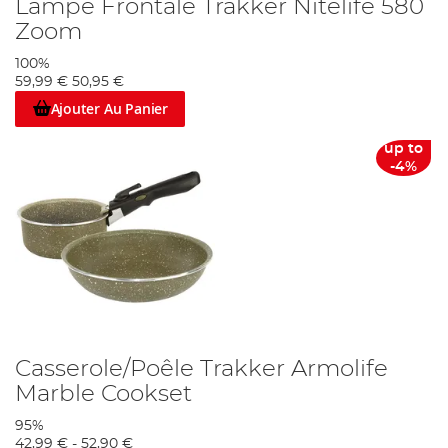
Lampe Frontale Trakker Nitelife 580
Zoom
100%
59,99 €
50,95 €
Ajouter Au Panier
up to
-4%
Casserole/Poêle Trakker Armolife
Marble Cookset
95%
42,99 €
-
52,90 €