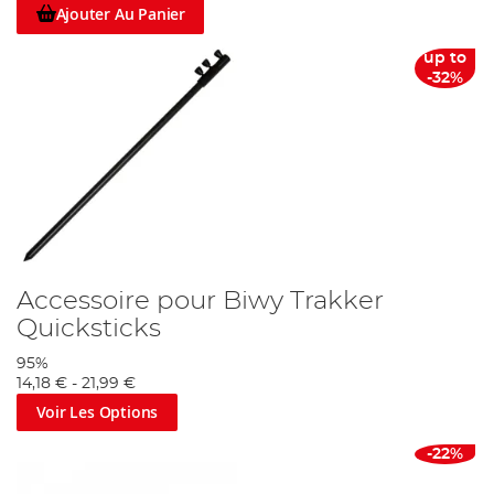
Ajouter Au Panier
up to
-32%
Accessoire pour Biwy Trakker
Quicksticks
95%
14,18 €
-
21,99 €
Voir Les Options
-22%