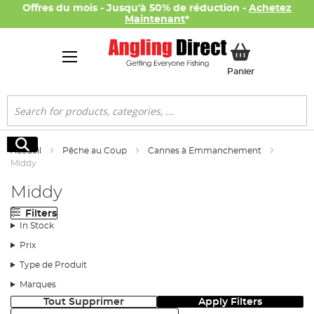
Offres du mois - Jusqu'à 50% de réduction -
Achetez
Maintenant
*
Mon panier
Panier
Rechercher
Rechercher
Accueil
Pêche au Coup
Cannes à Emmanchement
Middy
Middy
Filters
In Stock
Prix
Type de Produit
Marques
Tout Supprimer
Apply Filters
Trier: