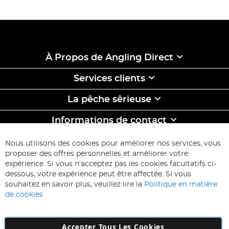
À Propos de Angling Direct
Services clients
La pêche sêrieuse
Informations de contact
ABONNEZ-VOUS & ECONOMISEZ
Nous utilisons des cookies pour améliorer nos services, vous
Inscription
proposer des offres personnelles et améliorer votre
à
expérience. Si vous n'acceptez pas les cookies facultatifs ci-
notre
Inscription
dessous, votre expérience peut être affectée. Si vous
lettre
souhaitez en savoir plus, veuillez lire la
Politique en matière
d’information
de cookies
:
Accepter Tous Les Cookies