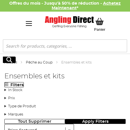
Offres du mois - Jusqu'à 50% de réduction -
Achetez
Maintenant
*
Mon panier
Panier
Rechercher
Rechercher
Accueil
Pêche au Coup
Ensembles et kits
Ensembles et kits
Filters
In Stock
Prix
Type de Produit
Marques
Tout Supprimer
Apply Filters
Trier: