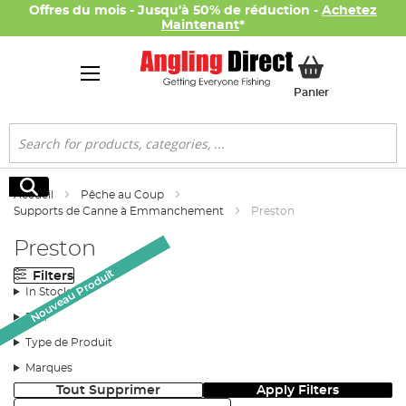
Offres du mois - Jusqu'à 50% de réduction -
Achetez
Maintenant
*
Mon panier
Panier
Rechercher
Rechercher
Accueil
Pêche au Coup
Supports de Canne à Emmanchement
Preston
Preston
Nouveau Produit
Nouveau Produit
Nouveau Produit
Filters
Offres du mois
In Stock
Prix
Type de Produit
Marques
Tout Supprimer
Apply Filters
Trier: