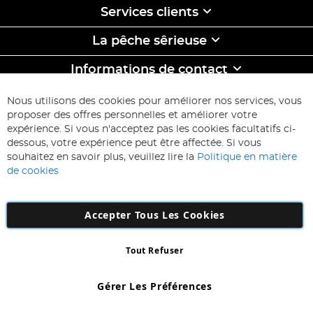
Services clients
La pêche sêrieuse
Informations de contact
ABONNEZ-VOUS & ECONOMISEZ
Nous utilisons des cookies pour améliorer nos services, vous
Inscription
proposer des offres personnelles et améliorer votre
à
expérience. Si vous n'acceptez pas les cookies facultatifs ci-
notre
Inscription
dessous, votre expérience peut être affectée. Si vous
lettre
souhaitez en savoir plus, veuillez lire la
Politique en matière
d’information
de cookies
:
Accepter Tous Les Cookies
Tout Refuser
Copyright 1997 - 2026
AD NL B.V
. Tous droits réservés.
AD NL B.V Dirk Hartogweg 14 DC1 Unit 5 5928LV Venlo, Company
Gérer Les Préférences
Number: 863029607
*Des exclusions s'appliquent. Sous réserve d'erreurs et d'omissions.