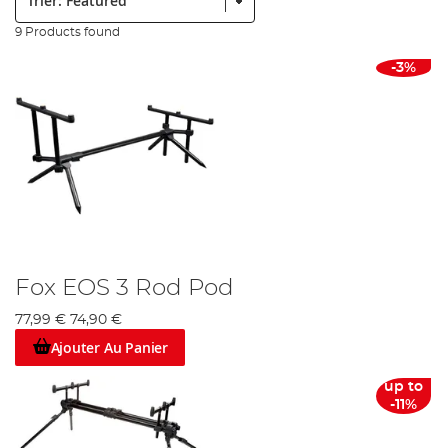
9 Products found
-3%
Fox EOS 3 Rod Pod
77,99 €
74,90 €
Ajouter Au Panier
up to
-11%