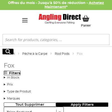
Offres du mois - Jusqu'à 50% de réduction -
Achetez
Maintenant
*
Mon panier
Panier
Rechercher
Rechercher
Accueil
Pêche à la Carpe
Rod Pods
Fox
Fox
Filters
In Stock
Prix
Type de Produit
Marques
Tout Supprimer
Apply Filters
Trier: