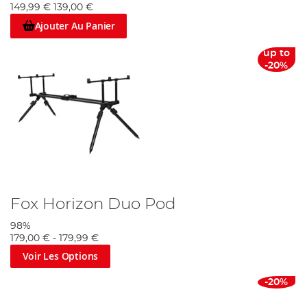
149,99 €
139,00 €
Ajouter Au Panier
up to
-20%
Fox Horizon Duo Pod
98%
179,00 €
-
179,99 €
Voir Les Options
-20%