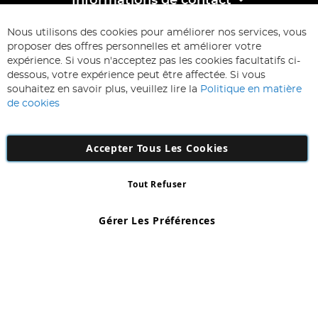
Informations de contact
ABONNEZ-VOUS & ECONOMISEZ
Nous utilisons des cookies pour améliorer nos services, vous
Inscription
proposer des offres personnelles et améliorer votre
à
expérience. Si vous n'acceptez pas les cookies facultatifs ci-
notre
Inscription
dessous, votre expérience peut être affectée. Si vous
lettre
souhaitez en savoir plus, veuillez lire la
Politique en matière
d’information
de cookies
:
Accepter Tous Les Cookies
Tout Refuser
Copyright 1997 - 2026
AD NL B.V
. Tous droits réservés.
AD NL B.V Dirk Hartogweg 14 DC1 Unit 5 5928LV Venlo, Company
Gérer Les Préférences
Number: 863029607
*Des exclusions s'appliquent. Sous réserve d'erreurs et d'omissions.