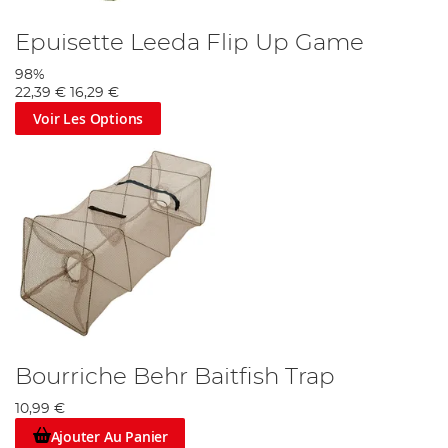
Epuisette Leeda Flip Up Game
98%
22,39 €
16,29 €
Voir Les Options
Bourriche Behr Baitfish Trap
10,99 €
Ajouter Au Panier