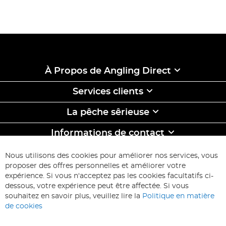
À Propos de Angling Direct
Services clients
La pêche sêrieuse
Informations de contact
ABONNEZ-VOUS & ECONOMISEZ
Nous utilisons des cookies pour améliorer nos services, vous
Inscription
proposer des offres personnelles et améliorer votre
à
expérience. Si vous n'acceptez pas les cookies facultatifs ci-
notre
Inscription
dessous, votre expérience peut être affectée. Si vous
lettre
souhaitez en savoir plus, veuillez lire la
Politique en matière
d’information
de cookies
: