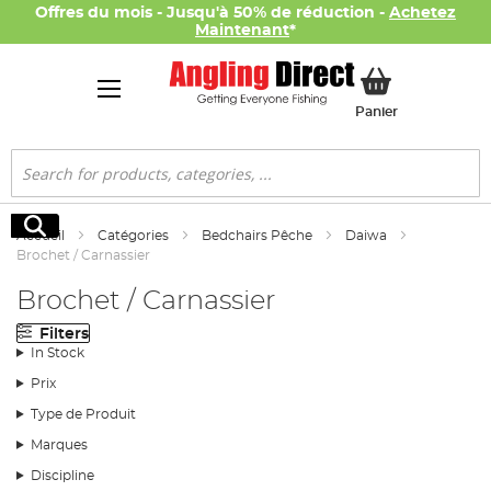
Offres du mois - Jusqu'à 50% de réduction -
Achetez
Maintenant
*
Mon panier
Panier
Rechercher
Rechercher
Accueil
Catégories
Bedchairs Pêche
Daiwa
Brochet / Carnassier
Brochet / Carnassier
Filters
In Stock
Prix
Type de Produit
Marques
Discipline