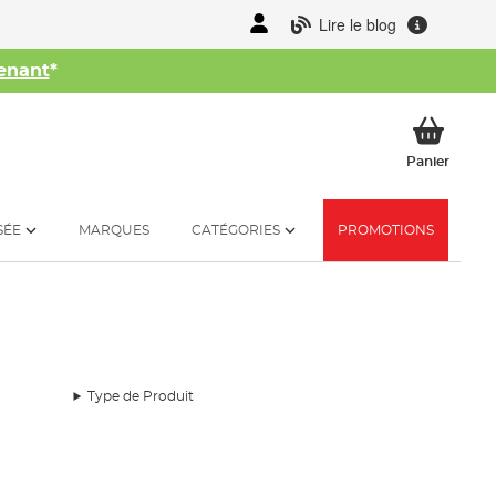
Lire le blog
enant
*
her
Mon p
Panier
SÉE
MARQUES
CATÉGORIES
PROMOTIONS
Type de Produit