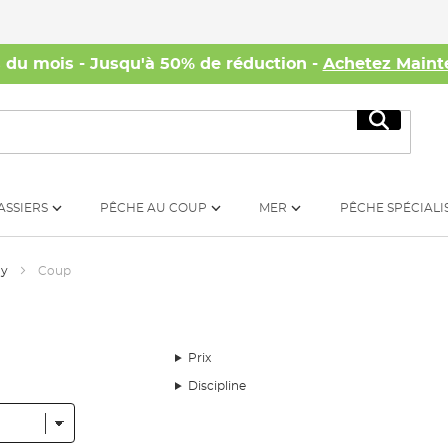
s du mois - Jusqu'à 50% de réduction -
Achetez Maint
Recherc
ASSIERS
PÊCHE AU COUP
MER
PÊCHE SPÉCIALI
dy
Coup
Prix
Discipline