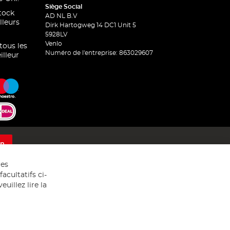
Siège Social
stock
AD NL B.V
lleurs
Dirk Hartogweg 14 DC1 Unit 5
5928LV
Venlo
 tous les
Numéro de l'entreprise: 863029607
illeur
on
res
acultatifs ci-
uillez lire la