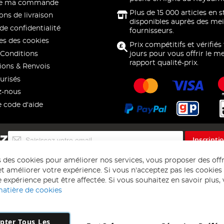
 de ma commande
Plus de 15 000 articles en 
ons de livraison
disponibles auprès des mei
de confidentialité
fournisseurs.
s des cookies
Prix compétitifs et vérifiés
Conditions
jours pour vous offrir le me
rapport qualité-prix.
ions & Renvois
urisés
z-nous
e code d'aide
Inscription
EZ
Inscripti
à
notre
s des cookies pour améliorer nos services, vous proposer des off
lettre
t améliorer votre expérience. Si vous n'acceptez pas les cookies f
d’information
 expérience peut être affectée. Si vous souhaitez en savoir plus, ve
:
matière de cookies
pter Tous Les