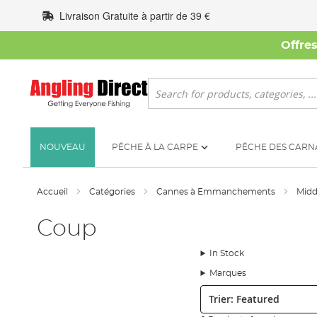
Allez
Livraison Gratuite à partir de 39 €
au
contenu
Offre
Rechercher
NOUVEAU
PÊCHE À LA CARPE
PÊCHE DES CARN
Accueil
Catégories
Cannes à Emmanchements
Mid
Coup
In Stock
Marques
Trier: