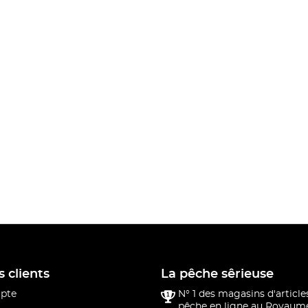
s clients
La pêche sêrieuse
pte
N° 1 des magasins d'article
pêche en ligne au Royaume