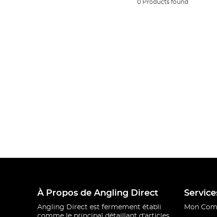
0 Products found
À Propos de Angling Direct
Service
Angling Direct est fermement établi
Mon Com
comme le principal détaillant d'articles