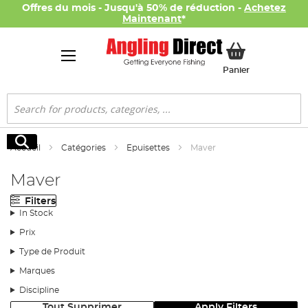
Offres du mois - Jusqu'à 50% de réduction -
Achetez
Maintenant
*
Mon panier
Panier
Rechercher
Rechercher
Accueil
Catégories
Epuisettes
Maver
Maver
Filters
In Stock
Prix
Type de Produit
Marques
Discipline
Tout Supprimer
Apply Filters