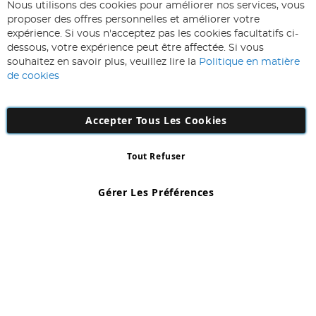
ABONNEZ-VOUS & ECONOMISEZ
Nous utilisons des cookies pour améliorer nos services, vous
Inscription
proposer des offres personnelles et améliorer votre
à
expérience. Si vous n'acceptez pas les cookies facultatifs ci-
notre
Inscription
dessous, votre expérience peut être affectée. Si vous
lettre
souhaitez en savoir plus, veuillez lire la
Politique en matière
d’information
de cookies
:
Accepter Tous Les Cookies
Tout Refuser
Copyright 1997 - 2026
AD NL B.V
. Tous droits réservés.
AD NL B.V Dirk Hartogweg 14 DC1 Unit 5 5928LV Venlo, Company
Gérer Les Préférences
Number: 863029607
*Des exclusions s'appliquent. Sous réserve d'erreurs et d'omissions.