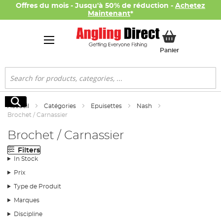
Offres du mois - Jusqu'à 50% de réduction -
Achetez
Maintenant
*
Mon panier
Panier
Rechercher
Rechercher
Accueil
Catégories
Epuisettes
Nash
Brochet / Carnassier
Brochet / Carnassier
Filters
In Stock
Prix
Type de Produit
Marques
Discipline