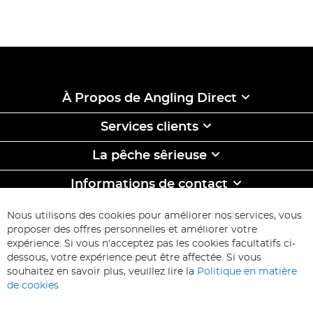
À Propos de Angling Direct
Services clients
La pêche sêrieuse
Informations de contact
ABONNEZ-VOUS & ECONOMISEZ
Nous utilisons des cookies pour améliorer nos services, vous
Inscription
proposer des offres personnelles et améliorer votre
à
expérience. Si vous n'acceptez pas les cookies facultatifs ci-
notre
Inscription
dessous, votre expérience peut être affectée. Si vous
lettre
souhaitez en savoir plus, veuillez lire la
Politique en matière
d’information
de cookies
: