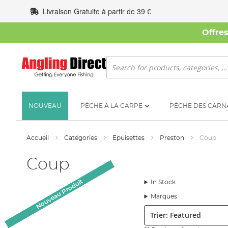
Allez
Livraison Gratuite à partir de 39 €
au
contenu
Offre
Rechercher
NOUVEAU
PÊCHE À LA CARPE
PÊCHE DES CARN
Accueil
Catégories
Epuisettes
Preston
Coup
Coup
Nouveau Produit
Nouveau Produit
Nouveau Produit
Nouveau Produit
In Stock
Marques
Trier: