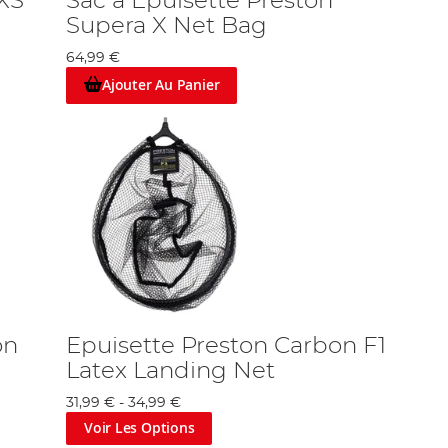
 XS
Sac à Epuisette Preston
Supera X Net Bag
64,99 €
Ajouter Au Panier
on
Epuisette Preston Carbon F1
Latex Landing Net
31,99 €
-
34,99 €
Voir Les Options