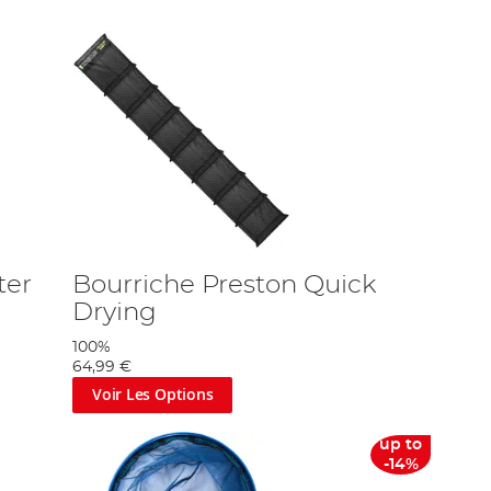
ter
Bourriche Preston Quick
Drying
100%
64,99 €
Voir Les Options
up to
-14%