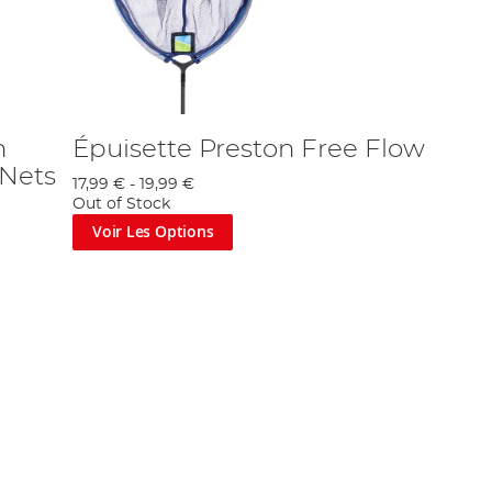
n
Épuisette Preston Free Flow
 Nets
17,99 €
-
19,99 €
Out of Stock
Voir Les Options