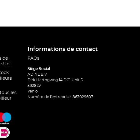
Informations de contact
s de
FAQs
-Uni.
Siège Social
stock
AD NL B.V
lleurs
Dirk Hartogweg 14 DC1 Unit 5
5928LV
Venlo
 tous les
Numéro de l'entreprise: 863029607
illeur