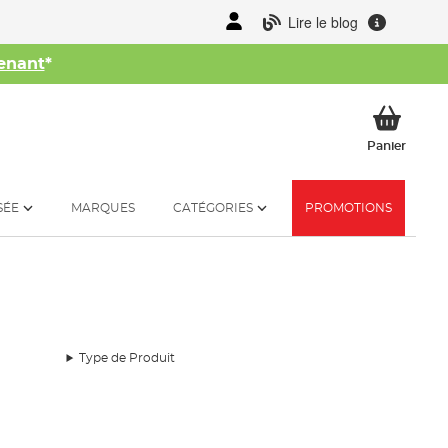
Lire le blog
enant
*
her
Mon p
Panier
SÉE
MARQUES
CATÉGORIES
PROMOTIONS
Type de Produit