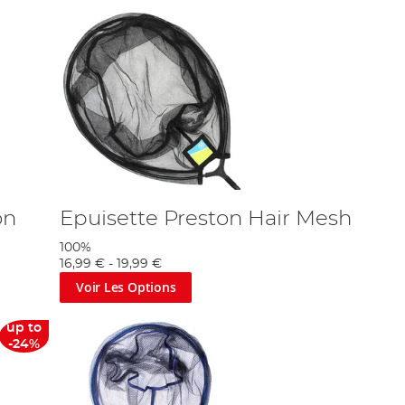
on
Epuisette Preston Hair Mesh
100%
16,99 €
-
19,99 €
Voir Les Options
up to
-24%