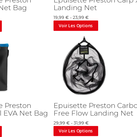
e Preston
Epuisette Preston Carp
Net Bag
Landing Net
19,99 €
-
23,99 €
Voir Les Options
e Preston
Epuisette Preston Carb
l EVA Net Bag
Free Flow Landing Net
29,99 €
-
31,99 €
Voir Les Options