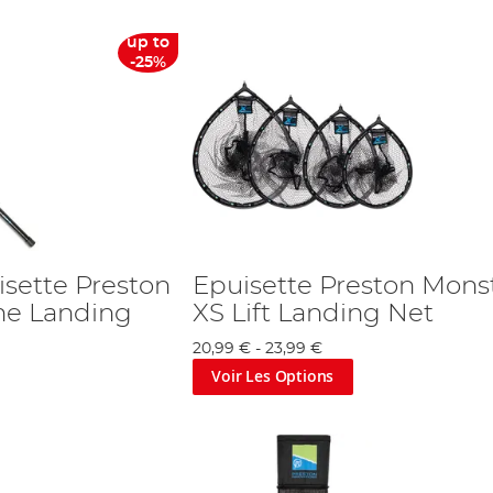
up to
-25%
sette Preston
Epuisette Preston Mons
me Landing
XS Lift Landing Net
20,99 €
-
23,99 €
Voir Les Options