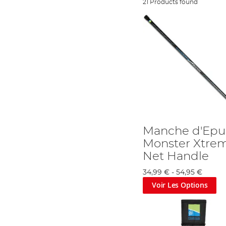
21 Products found
Manche d'Epui
Monster Xtre
Net Handle
34,99 €
-
54,95 €
Voir Les Options