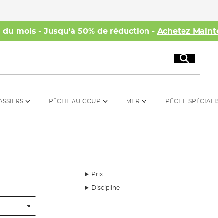
s du mois - Jusqu'à 50% de réduction -
Achetez Maint
Recherc
ASSIERS
PÊCHE AU COUP
MER
PÊCHE SPÉCIALI
Prix
Discipline