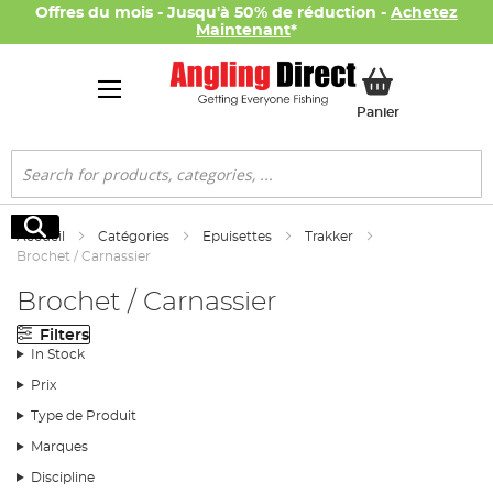
Offres du mois - Jusqu'à 50% de réduction -
Achetez
Maintenant
*
Mon panier
Panier
Rechercher
Rechercher
Accueil
Catégories
Epuisettes
Trakker
Brochet / Carnassier
Brochet / Carnassier
Filters
In Stock
Prix
Type de Produit
Marques
Discipline