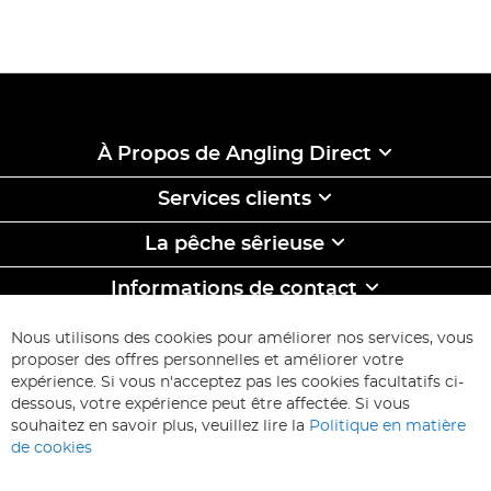
À Propos de Angling Direct
Services clients
La pêche sêrieuse
Informations de contact
ABONNEZ-VOUS & ECONOMISEZ
Nous utilisons des cookies pour améliorer nos services, vous
Inscription
proposer des offres personnelles et améliorer votre
à
expérience. Si vous n'acceptez pas les cookies facultatifs ci-
notre
Inscription
dessous, votre expérience peut être affectée. Si vous
lettre
souhaitez en savoir plus, veuillez lire la
Politique en matière
d’information
de cookies
: