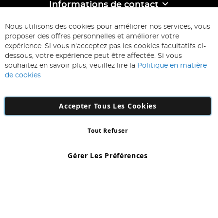
Informations de contact
ABONNEZ-VOUS & ECONOMISEZ
Nous utilisons des cookies pour améliorer nos services, vous
Inscription
proposer des offres personnelles et améliorer votre
à
expérience. Si vous n'acceptez pas les cookies facultatifs ci-
notre
Inscription
dessous, votre expérience peut être affectée. Si vous
lettre
souhaitez en savoir plus, veuillez lire la
Politique en matière
d’information
de cookies
:
Accepter Tous Les Cookies
Tout Refuser
Copyright 1997 - 2026
AD NL B.V
. Tous droits réservés.
AD NL B.V Dirk Hartogweg 14 DC1 Unit 5 5928LV Venlo, Company
Gérer Les Préférences
Number: 863029607
*Des exclusions s'appliquent. Sous réserve d'erreurs et d'omissions.