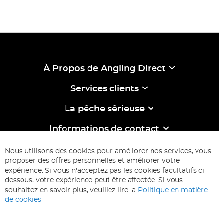
À Propos de Angling Direct
Services clients
La pêche sêrieuse
Informations de contact
ABONNEZ-VOUS & ECONOMISEZ
Nous utilisons des cookies pour améliorer nos services, vous
Inscription
proposer des offres personnelles et améliorer votre
à
expérience. Si vous n'acceptez pas les cookies facultatifs ci-
notre
Inscription
dessous, votre expérience peut être affectée. Si vous
lettre
souhaitez en savoir plus, veuillez lire la
Politique en matière
d’information
de cookies
: