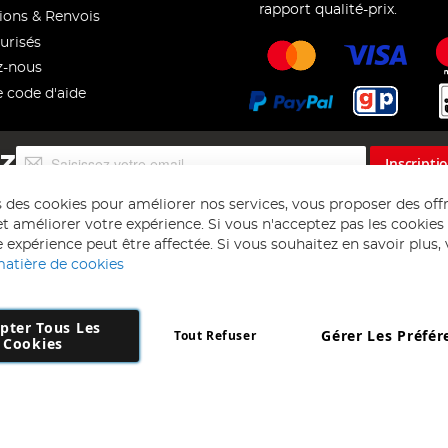
rapport qualité-prix.
ions & Renvois
urisés
z-nous
e code d'aide
Inscription
EZ
Inscripti
à
notre
s des cookies pour améliorer nos services, vous proposer des off
lettre
t améliorer votre expérience. Si vous n'acceptez pas les cookies f
d’information
 expérience peut être affectée. Si vous souhaitez en savoir plus, ve
:
matière de cookies
pter Tous Les
Gérer Les Préfér
Tout Refuser
Copyright 1997 - 2026
AD NL B.V
. Tous droits réservés.
Cookies
 B.V Dirk Hartogweg 14 DC1 Unit 5 5928LV Venlo, Company Number: 863
*Des exclusions s'appliquent. Sous réserve d'erreurs et d'omissions.