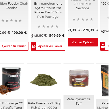
ition Feeder Chair
Emmanchement
150 
Spare Pole
Combo
Nytro Rivalist Pro
Sections
Power Carp 13m -
Pole Package
71,99 €
-
275,99 €
499,
1,99 €
199,99 €
649,00 €
549,99 €
Voir Les Options
Ajouter Au Panier
Ajouter Au Panier
A
Pâte Dynamite
 d'Enrobage CC
Pâte Evezet XXL Big
Pâte
Tuff
e Pacific Tuna
Fish Green 900g
Marine 