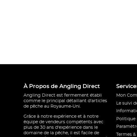
À Propos de Angling Direct
Service
Angling Direct est fermement établi
Mon Com
comme le principal détaillant d'articles
Le suivi
de pêche au Royaume-Uni.
Informati
Grâce à notre expérience et à notre
Politique 
équipe de vendeurs compétents avec
Paramètre
plus de 30 ans d'expérience dans le
domaine de la pêche, il est facile de
Termes & 