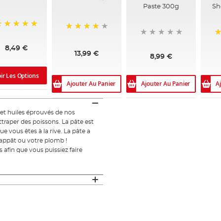
Paste 300g
Sh
00%
92%
1
8,49 €
13,99 €
8,99 €
ir Les Options
Ajouter Au Panier
Ajouter Au Panier
A
et huiles éprouvés de nos
traper des poissons. La pâte est
ue vous êtes à la rive. La pâte a
 appât ou votre plomb !
fin que vous puissiez faire