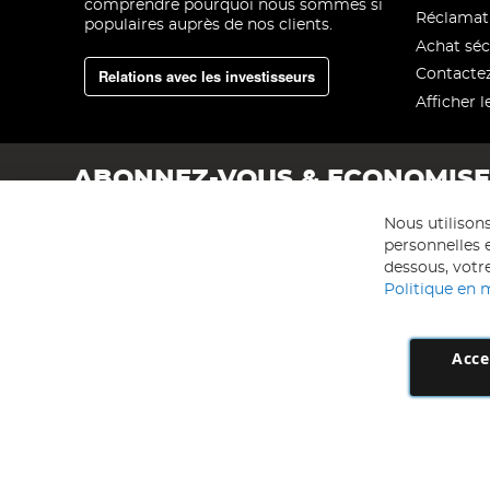
comprendre pourquoi nous sommes si
Réclamat
populaires auprès de nos clients.
Achat séc
Relations avec les investisseurs
Contacte
Afficher l
ABONNEZ-VOUS & ECONOMIS
Nous utilison
personnelles e
dessous, votre
Politique en 
Acce
AD NL