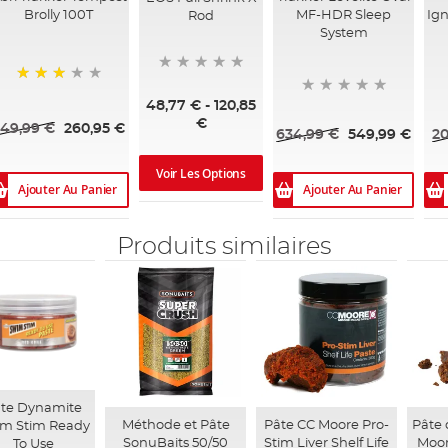
Brolly 100T
MF-HDR Sleep
Ign
Rod
System
73%
48,77 €
-
120,85
€
49,99 €
260,95 €
634,99 €
549,99 €
20
Voir Les Options
Ajouter Au Panier
Ajouter Au Panier
Produits similaires
te Dynamite
Méthode et Pâte
Pâte CC Moore Pro-
Pâte
m Stim Ready
SonuBaits 50/50
Stim Liver Shelf Life
Moor
To Use