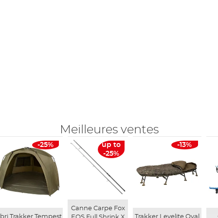
Meilleures ventes
-25%
up to
-13%
-25%
Canne Carpe Fox
bri Trakker Tempest
Trakker Levelite Oval
EOS Full Shrink X