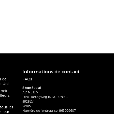
Informations de contact
s de
FAQs
-Uni.
Siège Social
stock
AD NL B.V
lleurs
Dirk Hartogweg 14 DC1 Unit 5
5928LV
Venlo
 tous les
Numéro de l'entreprise: 863029607
illeur