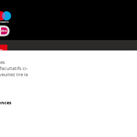
on
res
acultatifs ci-
uillez lire la
ences
029607