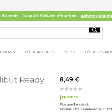
s du mois - Jusqu'à 50% de réduction -
Achetez Maint
Recherc
ASSIERS
PÊCHE AU COUP
MER
PÊCHE SPÉCIALI
libut Ready
8,49 €
EN STOCK
Plus que
2
en stock
Modèle:
DY1194
Référence:
DB20