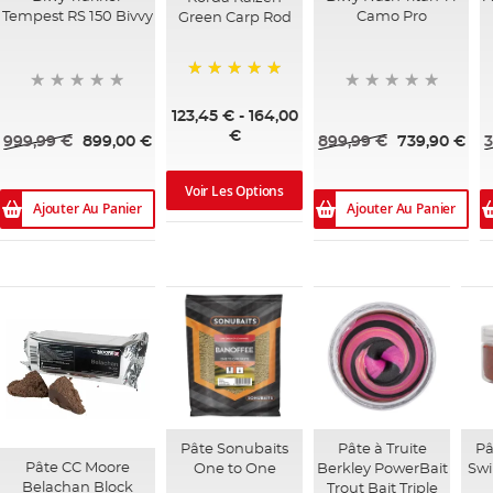
Tempest RS 150 Bivvy
Camo Pro
Green Carp Rod
100%
123,45 €
-
164,00
€
999,99 €
899,00 €
899,99 €
739,90 €
3
Voir Les Options
Ajouter Au Panier
Ajouter Au Panier
Pâte Sonubaits
Pâte à Truite
Pâ
Pâte CC Moore
One to One
Berkley PowerBait
Swi
Belachan Block
Trout Bait Triple