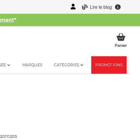
Lire le blog
enant
*
her
Mon p
Panier
SÉE
MARQUES
CATÉGORIES
PROMOTIONS
20111205