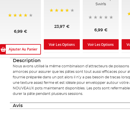
Swirls
90%
1
98%
23,97 €
6,99 €
6,99 €
Voir Les Options
Voir Les Options
Vo
Ajouter Au Panier
Description
Nous avons utilisé la même combinaison d’attracteurs de poissons 
amorces pour assurer que les pâtes sont tout aussi efficaces pour at
fournie préparée dans un pot alors il n’y a pas besoin de tracas lorsq
une texture assez ferme et est idéale pour envelopper autour votre
NOUVEAUX pots maintenant disponibles. Les pots sont refermables a
durer la pâte pendant plusieurs sessions.
Avis