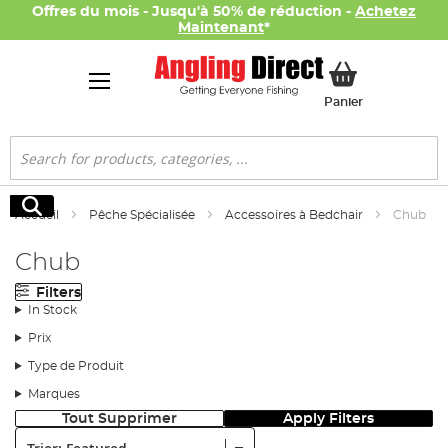
Offres du mois - Jusqu'à 50% de réduction -
Achetez
Maintenant
*
Mon panier
Panier
Rechercher
Rechercher
Accueil
Pêche Spécialisée
Accessoires à Bedchair
Chub
Chub
Filters
In Stock
Prix
Type de Produit
Marques
Tout Supprimer
Apply Filters
Trier: