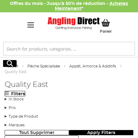
Offres du mois - Jusqu'à 50% de réduction -
Achetez
Maintenant
*
Mon panier
Panier
Rechercher
Rechercher
Accueil
Pêche Spécialisée
Appât, Amorce & Additifs
Quality East
Quality East
Filters
In Stock
Prix
Type de Produit
Marques
Tout Supprimer
Apply Filters
Trier: