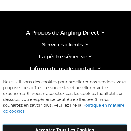
À Propos de Angling Direct
Services clients
La pêche sêrieuse
Informations de contact
ABONNEZ-VOUS & ECONOMISEZ
Nous utilisons des cookies pour améliorer nos services, vous
Inscription
proposer des offres personnelles et améliorer votre
à
expérience. Si vous n'acceptez pas les cookies facultatifs ci-
notre
Inscription
dessous, votre expérience peut être affectée. Si vous
lettre
souhaitez en savoir plus, veuillez lire la
Politique en matière
d’information
de cookies
:
Accepter Tous Les Cookies