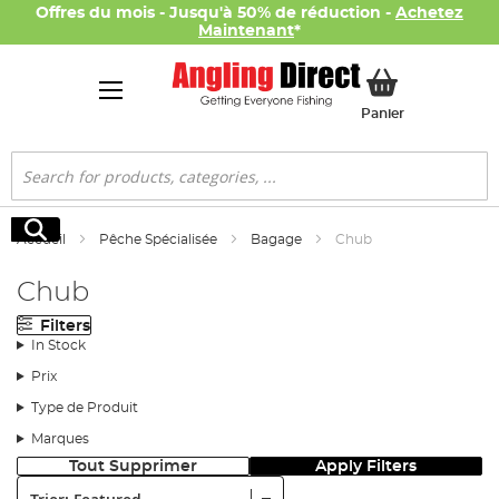
Offres du mois - Jusqu'à 50% de réduction -
Achetez
Maintenant
*
Mon panier
Panier
Rechercher
Rechercher
Accueil
Pêche Spécialisée
Bagage
Chub
Chub
Filters
In Stock
Prix
Type de Produit
Marques
Tout Supprimer
Apply Filters
Trier: