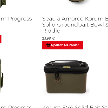
um Progress
Seau à Amorce Korum 
Solid Groundbait Bowl 
Riddle
23,99 €
Ajouter Au Panier
um Progress
Korum EVA Solid Bait St