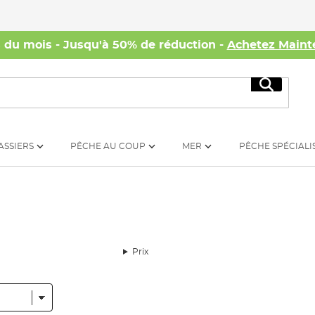
s du mois - Jusqu'à 50% de réduction -
Achetez Maint
Recherc
ASSIERS
PÊCHE AU COUP
MER
PÊCHE SPÉCIALI
Prix