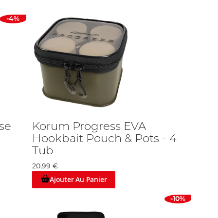
-4%
se
Korum Progress EVA
Hookbait Pouch & Pots - 4
Tub
20,99 €
Ajouter Au Panier
-10%