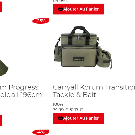
119,99 €
Ajouter Au Panier
-25%
um Progress
Carryall Korum Transitio
oldall 196cm -
Tackle & Bait
100%
74,99 €
51,17 €
Ajouter Au Panier
-4%