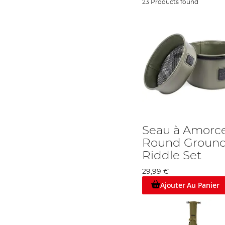
23 Products found
Seau à Amorc
Round Ground
Riddle Set
29,99 €
Ajouter Au Panier