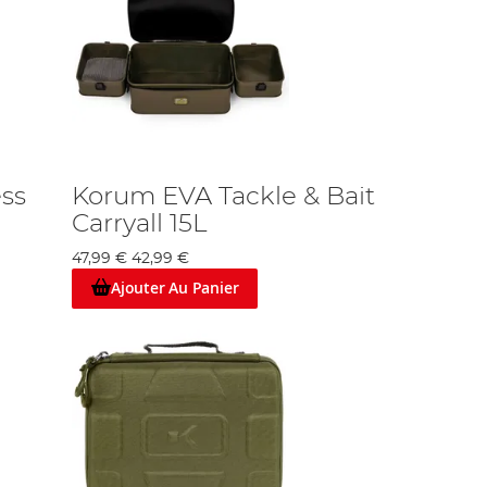
ss
Korum EVA Tackle & Bait
Carryall 15L
47,99 €
42,99 €
Ajouter Au Panier