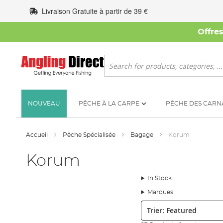
Allez
Livraison Gratuite à partir de 39 €
au
contenu
Offre
Rechercher
NOUVEAU
PÊCHE À LA CARPE
PÊCHE DES CARN
Accueil
Pêche Spécialisée
Bagage
Korum
Korum
In Stock
Marques
Trier: