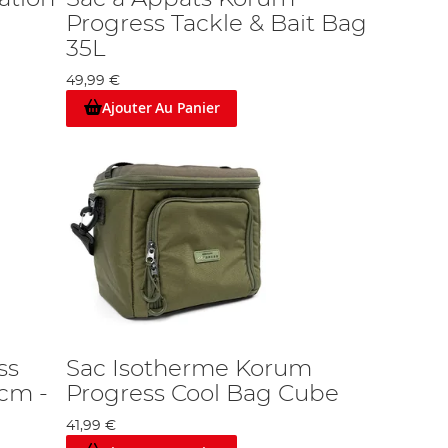
Progress Tackle & Bait Bag
35L
49,99 €
Ajouter Au Panier
ss
Sac Isotherme Korum
6cm -
Progress Cool Bag Cube
41,99 €