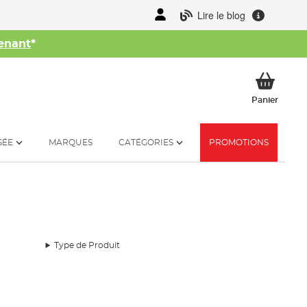
Lire le blog
enant
*
her
Mon p
Panier
SÉE
MARQUES
CATÉGORIES
PROMOTIONS
Type de Produit