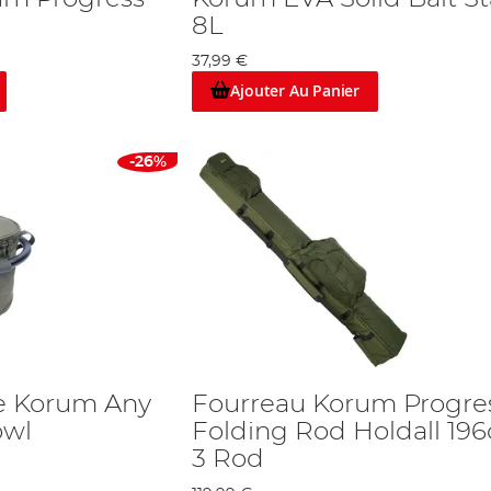
8L
37,99 €
Ajouter Au Panier
-26%
e Korum Any
Fourreau Korum Progre
owl
Folding Rod Holdall 19
3 Rod