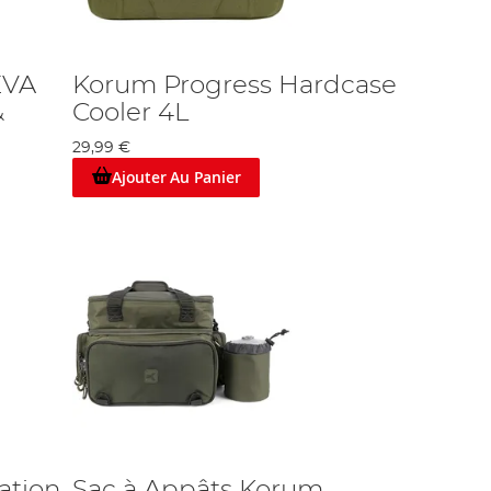
EVA
Korum Progress Hardcase
&
Cooler 4L
29,99 €
Ajouter Au Panier
ation
Sac à Appâts Korum