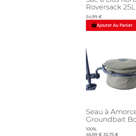
Roversack 25L
54,99 €
Ajouter Au Panier
Seau à Amorc
Groundbait B
100%
45,99 €
33,75 €