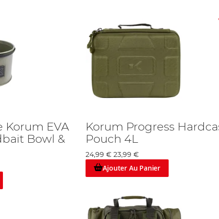
e Korum EVA
Korum Progress Hardca
bait Bowl &
Pouch 4L
24,99 €
23,99 €
Ajouter Au Panier