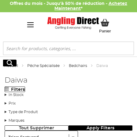
Offres du mois - Jusqu'à 50% de réduction -
Achetez
Maintenant
*
Mon panier
Panier
Rechercher
Rechercher
Accueil
Pêche Spécialisée
Bedchairs
Daiwa
Daiwa
Filters
In Stock
Prix
Type de Produit
Marques
Tout Supprimer
Apply Filters
Trier: