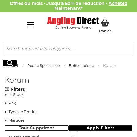
Offres du mois - Jusqu'à 50% de réduction -
Achetez
Maintenant
*
Mon panier
Panier
Rechercher
Rechercher
Accueil
Pêche Spécialisée
Boîte à pêche
Korum
Korum
Filters
In Stock
Prix
Type de Produit
Marques
Tout Supprimer
Apply Filters
Trier: