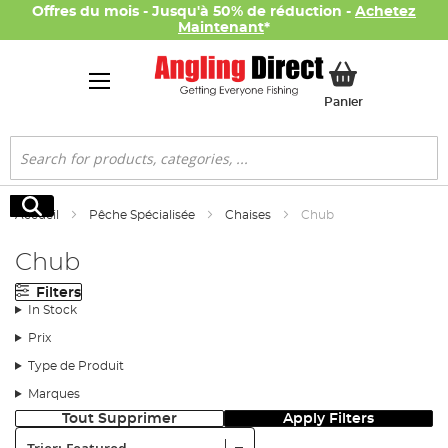
Offres du mois - Jusqu'à 50% de réduction -
Achetez
Maintenant
*
Mon panier
Panier
Rechercher
Rechercher
Accueil
Pêche Spécialisée
Chaises
Chub
Chub
Filters
In Stock
Prix
Type de Produit
Marques
Tout Supprimer
Apply Filters
Trier: