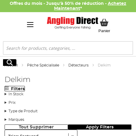
Offres du mois - Jusqu'à 50% de réduction -
Achetez
Maintenant
*
Mon panier
Panier
Rechercher
Rechercher
Accueil
Pêche Spécialisée
Détecteurs
Delkim
Delkim
Filters
In Stock
Prix
Type de Produit
Marques
Tout Supprimer
Apply Filters
Trier: