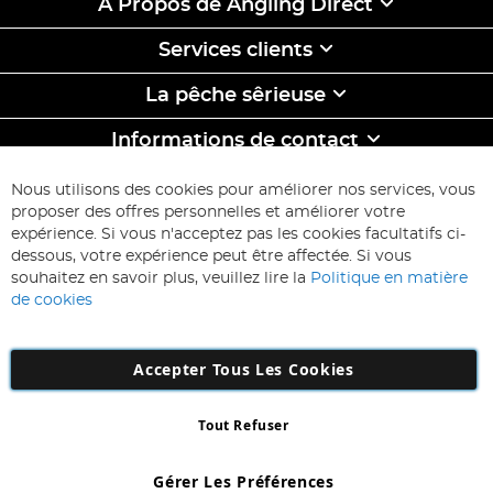
À Propos de Angling Direct
Services clients
La pêche sêrieuse
Informations de contact
ABONNEZ-VOUS & ECONOMISEZ
Nous utilisons des cookies pour améliorer nos services, vous
Inscription
proposer des offres personnelles et améliorer votre
à
expérience. Si vous n'acceptez pas les cookies facultatifs ci-
notre
Inscription
dessous, votre expérience peut être affectée. Si vous
lettre
souhaitez en savoir plus, veuillez lire la
Politique en matière
d’information
de cookies
:
Accepter Tous Les Cookies
Tout Refuser
Copyright 1997 - 2026
AD NL B.V
. Tous droits réservés.
AD NL B.V Dirk Hartogweg 14 DC1 Unit 5 5928LV Venlo, Company
Gérer Les Préférences
Number: 863029607