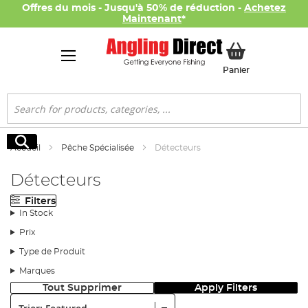
Offres du mois - Jusqu'à 50% de réduction -
Achetez
Maintenant
*
Mon panier
Panier
Rechercher
Rechercher
Accueil
Pêche Spécialisée
Détecteurs
Détecteurs
Filters
In Stock
Prix
Type de Produit
Marques
Tout Supprimer
Apply Filters
Trier: