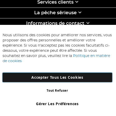
Services clients
La pêche sêrieuse
Informations de contact
ABONNEZ-VOUS & ECONOMISEZ
Nous utilisons des cookies pour améliorer nos services, vous
Inscription
proposer des offres personnelles et améliorer votre
à
expérience. Si vous n'acceptez pas les cookies facultatifs ci-
notre
Inscription
dessous, votre expérience peut être affectée. Si vous
lettre
souhaitez en savoir plus, veuillez lire la
Politique en matière
d’information
de cookies
:
Accepter Tous Les Cookies
Tout Refuser
Copyright 1997 - 2026
AD NL B.V
. Tous droits réservés.
AD NL B.V Dirk Hartogweg 14 DC1 Unit 5 5928LV Venlo, Company
Gérer Les Préférences
Number: 863029607
*Des exclusions s'appliquent. Sous réserve d'erreurs et d'omissions.