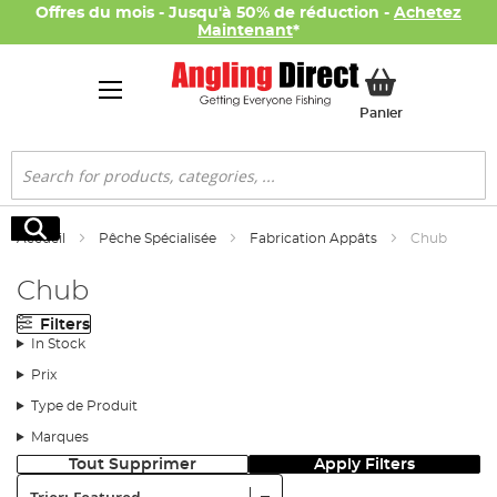
Offres du mois - Jusqu'à 50% de réduction -
Achetez
Maintenant
*
Mon panier
Panier
Rechercher
Rechercher
Accueil
Pêche Spécialisée
Fabrication Appâts
Chub
Chub
Filters
In Stock
Prix
Type de Produit
Marques
Tout Supprimer
Apply Filters
Trier: