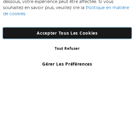
Inscription
dessous, votre expérience peut être affectée. Si vous
lettre
souhaitez en savoir plus, veuillez lire la
Politique en matière
d’information
de cookies
:
Accepter Tous Les Cookies
Tout Refuser
Copyright 1997 - 2026
AD NL B.V
. Tous droits réservés.
AD NL B.V Dirk Hartogweg 14 DC1 Unit 5 5928LV Venlo, Company
Gérer Les Préférences
Number: 863029607
*Des exclusions s'appliquent. Sous réserve d'erreurs et d'omissions.