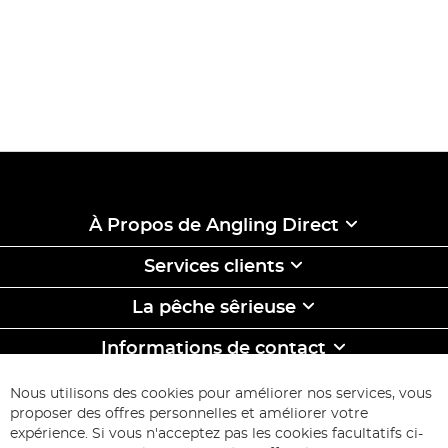
À Propos de Angling Direct
Services clients
La pêche sêrieuse
Informations de contact
ABONNEZ-VOUS & ECONOMISEZ
Nous utilisons des cookies pour améliorer nos services, vous
Inscription
proposer des offres personnelles et améliorer votre
à
expérience. Si vous n'acceptez pas les cookies facultatifs ci-
notre