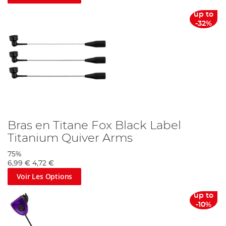
up to
-32%
Bras en Titane Fox Black Label
Titanium Quiver Arms
75%
6,99 €
4,72 €
Voir Les Options
up to
-10%