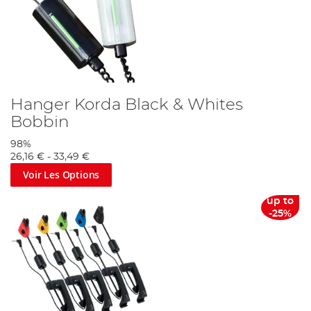
Hanger Korda Black & Whites
Bobbin
98%
26,16 €
-
33,49 €
Voir Les Options
up to
-25%