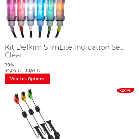
Kit Delkim SlimLite Indication Set
Clear
99%
34,05 €
-
38,91 €
Voir Les Options
-24%