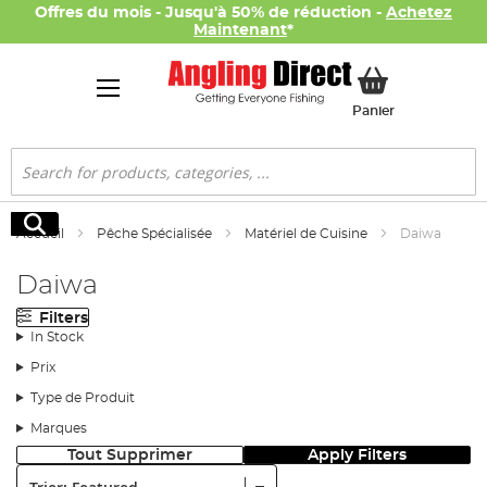
Offres du mois - Jusqu'à 50% de réduction -
Achetez
Maintenant
*
Mon panier
Panier
Rechercher
Rechercher
Accueil
Pêche Spécialisée
Matériel de Cuisine
Daiwa
Daiwa
Filters
In Stock
Prix
Type de Produit
Marques
Tout Supprimer
Apply Filters
Trier: