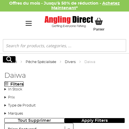
Offres du mois - Jusqu'à 50% de réduction -
Achetez
Maintenant
*
Mon panier
Panier
Rechercher
Rechercher
Accueil
Pêche Spécialisée
Divers
Daiwa
Daiwa
Filters
In Stock
Prix
Type de Produit
Marques
Tout Supprimer
Apply Filters
Trier: