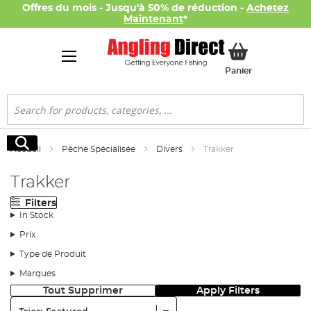
Offres du mois - Jusqu'à 50% de réduction -
Achetez
Maintenant
*
Mon panier
Panier
Rechercher
Rechercher
Accueil
Pêche Spécialisée
Divers
Trakker
Trakker
Filters
In Stock
Prix
Type de Produit
Marques
Tout Supprimer
Apply Filters
Trier: