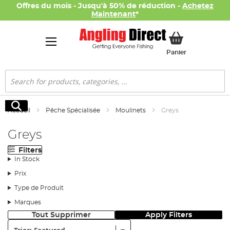
Offres du mois - Jusqu'à 50% de réduction -
Achetez
Maintenant
*
Mon panier
Panier
Rechercher
Rechercher
Accueil
Pêche Spécialisée
Moulinets
Greys
Greys
Filters
In Stock
Prix
Type de Produit
Marques
Tout Supprimer
Apply Filters
Trier: