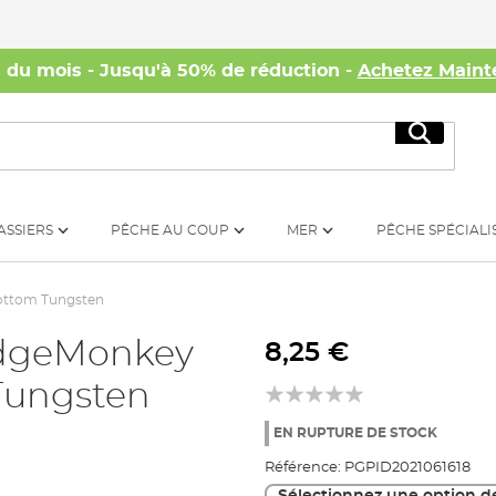
s du mois - Jusqu'à 50% de réduction -
Achetez Maint
Recherc
ASSIERS
PÊCHE AU COUP
MER
PÊCHE SPÉCIALI
ottom Tungsten
idgeMonkey
8,25 €
Tungsten
EN RUPTURE DE STOCK
Référence:
PGPID2021061618