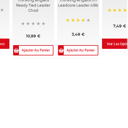
Thinking Anglers
Thinking Anglers 1m
Ready Tied Leader
Leadcore Leader 45lb
Chod
89%
7,49 €
80%
3,49 €
10,99 €
Voir Les Opti
ons
Ajouter Au Panier
Ajouter Au Panier