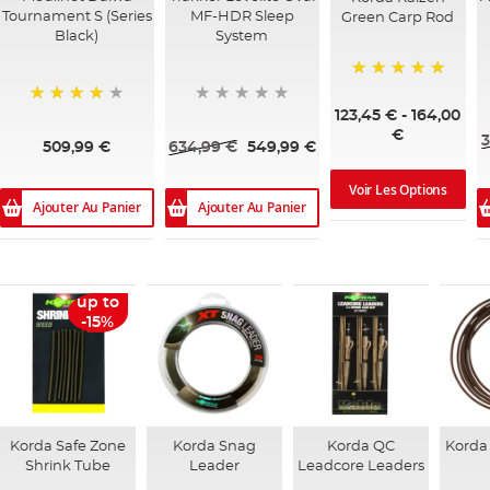
Tournament S (Series
MF-HDR Sleep
Green Carp Rod
Black)
System
100%
123,45 €
-
164,00
95%
€
3
509,99 €
634,99 €
549,99 €
Voir Les Options
Ajouter Au Panier
Ajouter Au Panier
up to
-15%
Korda Safe Zone
Korda Snag
Korda QC
Korda 
Shrink Tube
Leader
Leadcore Leaders