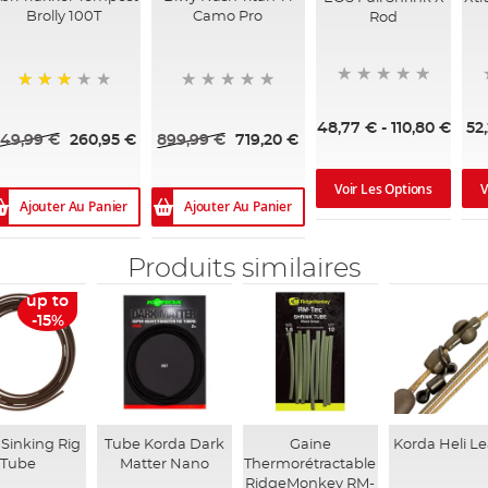
Brolly 100T
Camo Pro
Rod
73%
48,77 €
-
110,80 €
52
49,99 €
260,95 €
899,99 €
719,20 €
Voir Les Options
V
Ajouter Au Panier
Ajouter Au Panier
Produits similaires
up to
-15%
Sinking Rig
Tube Korda Dark
Gaine
Korda Heli L
Tube
Matter Nano
Thermorétractable
RidgeMonkey RM-