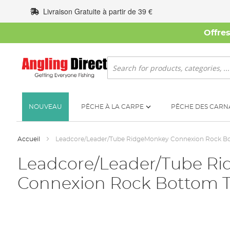
Allez
Livraison Gratuite à partir de 39 €
au
contenu
Offre
Rechercher
NOUVEAU
PÊCHE À LA CARPE
PÊCHE DES CARN
Accueil
Leadcore/Leader/Tube RidgeMonkey Connexion Rock B
Leadcore/Leader/Tube R
Connexion Rock Bottom 
Skip
to
the