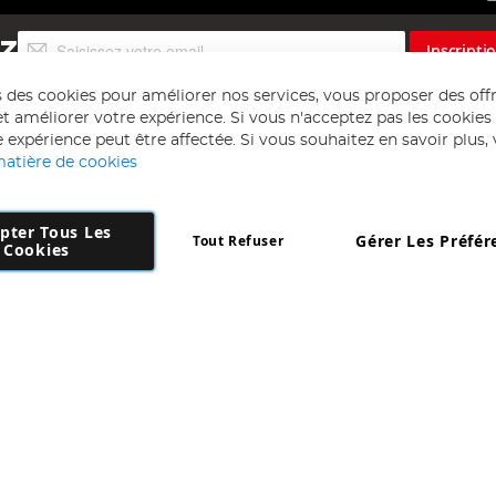
Inscription
EZ
Inscripti
à
notre
s des cookies pour améliorer nos services, vous proposer des off
lettre
t améliorer votre expérience. Si vous n'acceptez pas les cookies f
d’information
 expérience peut être affectée. Si vous souhaitez en savoir plus, ve
:
matière de cookies
pter Tous Les
Gérer Les Préfér
Tout Refuser
Copyright 1997 - 2026
AD NL B.V
. Tous droits réservés.
Cookies
 B.V Dirk Hartogweg 14 DC1 Unit 5 5928LV Venlo, Company Number: 863
*Des exclusions s'appliquent. Sous réserve d'erreurs et d'omissions.