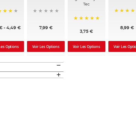
Tec
92%
%
100%
8,99 €
 €
-
4,49 €
7,99 €
3,75 €
Les Options
Voir Les Options
Voir Les Options
Voir Les Opti