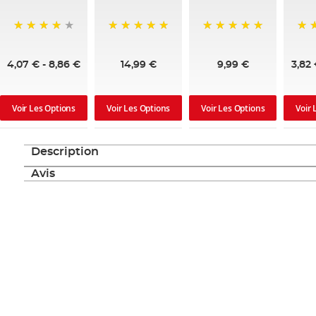
97%
100%
100%
95
4,07 €
-
8,86 €
14,99 €
9,99 €
3,82
Voir Les Options
Voir Les Options
Voir Les Options
Voir 
Description
Avis