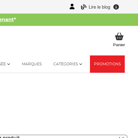
Lire le blog
enant
*
her
Mon p
Panier
SÉE
MARQUES
CATÉGORIES
PROMOTIONS