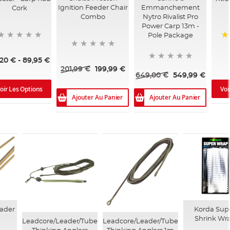
Ignition Feeder Chair
Emmanchement
Cork
Combo
Nytro Rivalist Pro
Power Carp 13m -
Pole Package
10
,20 €
-
89,95 €
201,99 €
199,99 €
649,00 €
549,99 €
oir Les Options
Voi
Ajouter Au Panier
Ajouter Au Panier
eader
Korda Sup
Shrink Wr
Leadcore/Leader/Tube
Leadcore/Leader/Tube