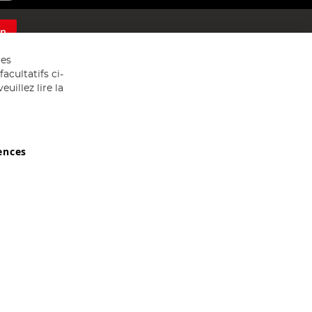
on
res
acultatifs ci-
uillez lire la
ences
029607