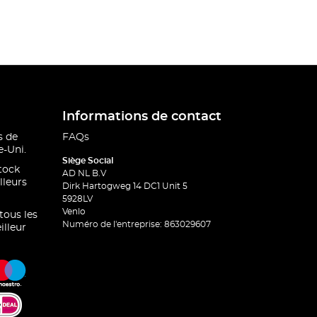
Informations de contact
s de
FAQs
-Uni.
Siège Social
stock
AD NL B.V
lleurs
Dirk Hartogweg 14 DC1 Unit 5
5928LV
Venlo
 tous les
Numéro de l'entreprise: 863029607
illeur