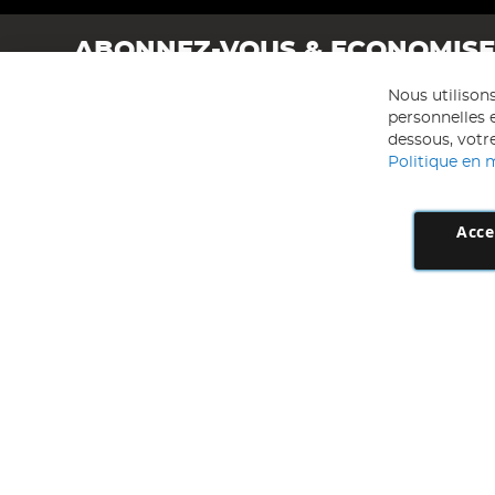
ABONNEZ-VOUS & ECONOMIS
Nous utilison
personnelles e
dessous, votre
Politique en 
Acce
AD NL