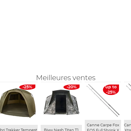
Meilleures ventes
-25%
-20%
up to
-25%
Canne Carpe Fox
Can
bri Trakker Tempest
Biwy Nash Titan T1
EOS Full Shrink X
Xtr