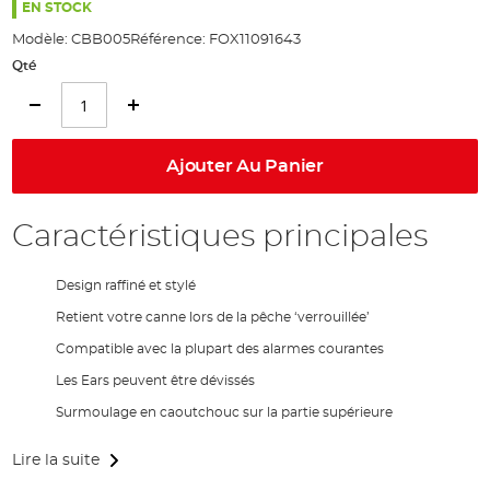
the
EN STOCK
images
Modèle:
CBB005
Référence:
FOX11091643
gallery
Qté
Ajouter Au Panier
Caractéristiques principales
Design raffiné et stylé
Retient votre canne lors de la pêche ‘verrouillée’
Compatible avec la plupart des alarmes courantes
Les Ears peuvent être dévissés
Surmoulage en caoutchouc sur la partie supérieure
Lire la suite