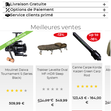
Livraison Gratuite
Options de Paiement
Service clients primé
Meilleures ventes
Offres du mois
-13%
up to
-16%
Canne Carpe Korda
Moulinet Daiwa
Trakker Levelite Oval
Abr
Kaizen Green Carp
Tournament S (Series
MF-HDR Sleep
Rod
Black)
System
100%
95%
123,45 €
-
164,00
634,99 €
549,99
349
€
509,99 €
€