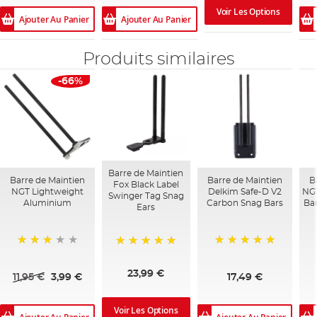
Voir Les Options
Ajouter Au Panier
Ajouter Au Panier
Produits similaires
-66%
Barre de Maintien
Barre de Maintien
Barre de Maintien
B
Fox Black Label
NGT Lightweight
Delkim Safe-D V2
NGT
Swinger Tag Snag
Aluminium
Carbon Snag Bars
Bar
Ears
60%
100%
100%
23,99 €
11,95 €
3,99 €
17,49 €
Voir Les Options