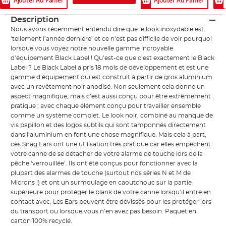
Ajouter Au Panier
Ajouter Au Panier
Description
Nous avons récemment entendu dire que le look inoxydable est
‘tellement l’année dernière’ et ce n’est pas difficile de voir pourquoi
lorsque vous voyez notre nouvelle gamme incroyable
d’équipement Black Label ! Qu’est-ce que c’est exactement le Black
Label ? Le Black Label a pris 18 mois de développement et est une
gamme d’équipement qui est construit à partir de gros aluminium
avec un revêtement noir anodisé. Non seulement cela donne un
aspect magnifique, mais c’est aussi conçu pour être extrêmement
pratique ; avec chaque élément conçu pour travailler ensemble
comme un système complet. Le look noir, combiné au manque de
vis papillon et des logos subtils qui sont tamponnés directement
dans l’aluminium en font une chose magnifique. Mais cela à part,
ces Snag Ears ont une utilisation très pratique car elles empêchent
votre canne de se détacher de votre alarme de touche lors de la
pêche ‘verrouillée’. Ils ont été conçus pour fonctionner avec la
plupart des alarmes de touche (surtout nos séries N et M de
Microns !) et ont un surmoulage en caoutchouc sur la partie
supérieure pour protéger le blank de votre canne lorsqu’il entre en
contact avec. Les Ears peuvent être dévissés pour les protéger lors
du transport ou lorsque vous n’en avez pas besoin. Paquet en
carton 100% recyclé.