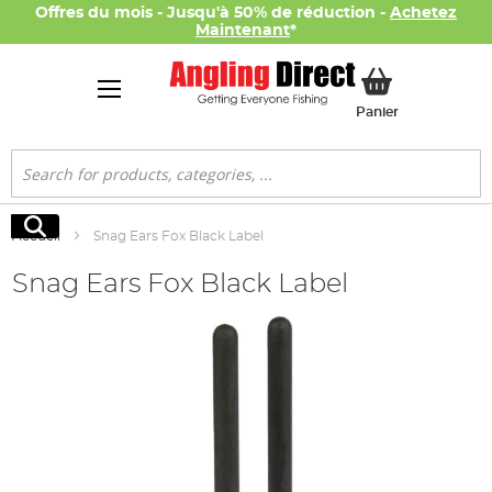
Offres du mois - Jusqu'à 50% de réduction -
Achetez
Maintenant
*
Mon panier
Panier
Rechercher
Rechercher
Accueil
Snag Ears Fox Black Label
Snag Ears Fox Black Label
Skip
to
the
end
of
the
images
gallery