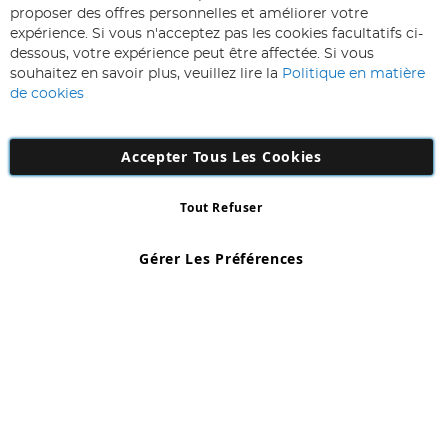
Inscription
proposer des offres personnelles et améliorer votre
à
expérience. Si vous n'acceptez pas les cookies facultatifs ci-
notre
Inscription
dessous, votre expérience peut être affectée. Si vous
lettre
souhaitez en savoir plus, veuillez lire la
Politique en matière
d’information
de cookies
:
Accepter Tous Les Cookies
Tout Refuser
Copyright 1997 - 2026
AD NL B.V
. Tous droits réservés.
AD NL B.V Dirk Hartogweg 14 DC1 Unit 5 5928LV Venlo, Company
Gérer Les Préférences
Number: 863029607
*Des exclusions s'appliquent. Sous réserve d'erreurs et d'omissions.