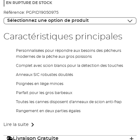
the
EN RUPTURE DE STOCK
images
Référence:
PGPID19050975
gallery
Sélectionnez une option de produit
Caractéristiques principales
Personnalisées pour répondre aux besoins des pêcheurs
modernes de la pêche aux gros poissons
Complet avec scion blancs pour la détection des touches
Anneaux SIC robustes doublés
Poignées en liège minces
Parfait pour les gros barbeaux
Toutes les cannes disposent d'anneaux de scion anti-frap
Rangement en deux parties égales
Lire la suite
Livraison Gratuite