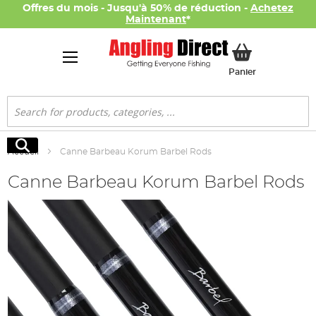
Offres du mois - Jusqu'à 50% de réduction -
Achetez
Maintenant
*
Mon panier
Panier
Rechercher
Rechercher
Accueil
Canne Barbeau Korum Barbel Rods
Canne Barbeau Korum Barbel Rods
Skip
to
the
end
of
the
images
gallery