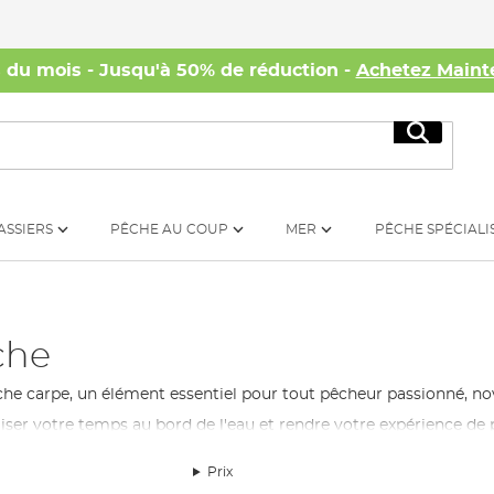
s du mois - Jusqu'à 50% de réduction -
Achetez Maint
Recherc
ASSIERS
PÊCHE AU COUP
MER
PÊCHE SPÉCIALI
che
che carpe, un élément essentiel pour tout pêcheur passionné, n
iser votre temps au bord de l'eau et rendre votre expérience de 
offre à montages spécialement conçu pour la
pêche à la carpe
a
Prix
tes de pêche qui répondront à tous vos besoins de rangement et