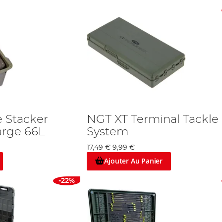
e Stacker
NGT XT Terminal Tackle
arge 66L
System
17,49 €
9,99 €
Ajouter Au Panier
-22%