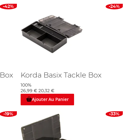
-42%
-24%
 Box
Korda Basix Tackle Box
100%
26,99 €
20,32 €
Ajouter Au Panier
-19%
-33%