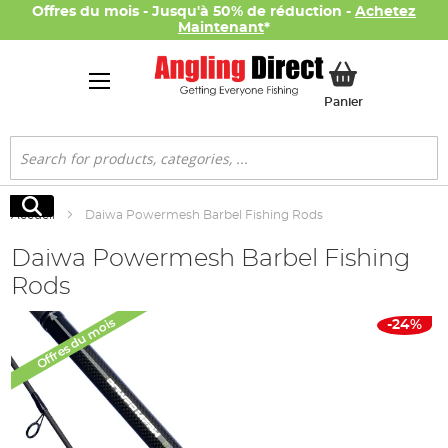
Offres du mois - Jusqu'à 50% de réduction -
Achetez
Maintenant
*
Mon panier
Panier
Rechercher
Rechercher
Accueil
Daiwa Powermesh Barbel Fishing Rods
Daiwa Powermesh Barbel Fishing
Rods
Skip
Offres du mois
-24%
to
the
end
of
the
images