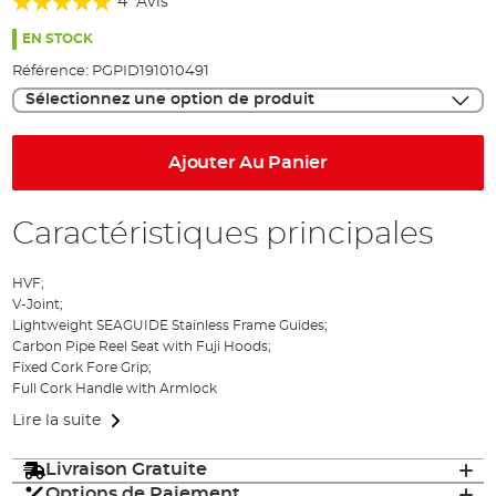
4
Avis
of
100%
the
EN STOCK
images
Référence:
PGPID191010491
gallery
Sélectionnez une option de produit
Ajouter Au Panier
Caractéristiques principales
HVF;
V-Joint;
Lightweight SEAGUIDE Stainless Frame Guides;
Carbon Pipe Reel Seat with Fuji Hoods;
Fixed Cork Fore Grip;
Full Cork Handle with Armlock
Lire la suite
Livraison Gratuite
Options de Paiement