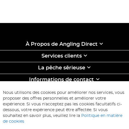
À Propos de Angling Direct
Services clients
La pêche sêrieuse
Informations de contact
ABONNEZ-VOUS & ECONOMISEZ
Nous utilisons des cookies pour améliorer nos services, vous
Inscription
proposer des offres personnelles et améliorer votre
à
expérience. Si vous n'acceptez pas les cookies facultatifs ci-
notre
Inscription
dessous, votre expérience peut être affectée. Si vous
lettre
souhaitez en savoir plus, veuillez lire la
Politique en matière
d’information
de cookies
: