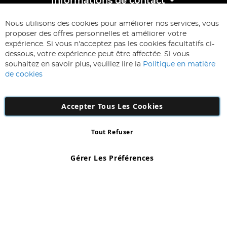
Informations de contact
ABONNEZ-VOUS & ECONOMISEZ
Nous utilisons des cookies pour améliorer nos services, vous
Inscription
proposer des offres personnelles et améliorer votre
à
expérience. Si vous n'acceptez pas les cookies facultatifs ci-
notre
Inscription
dessous, votre expérience peut être affectée. Si vous
lettre
souhaitez en savoir plus, veuillez lire la
Politique en matière
d’information
de cookies
:
Accepter Tous Les Cookies
Tout Refuser
Copyright 1997 - 2026
AD NL B.V
. Tous droits réservés.
AD NL B.V Dirk Hartogweg 14 DC1 Unit 5 5928LV Venlo, Company
Gérer Les Préférences
Number: 863029607
*Des exclusions s'appliquent. Sous réserve d'erreurs et d'omissions.