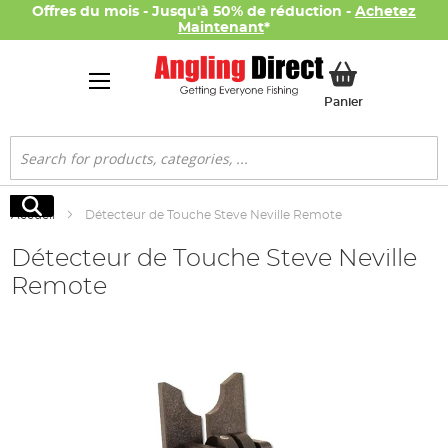
Offres du mois - Jusqu'à 50% de réduction -
Achetez
Maintenant
*
Mon panier
Panier
Rechercher
Rechercher
Accueil
Détecteur de Touche Steve Neville Remote
Détecteur de Touche Steve Neville
Remote
Skip
to
the
end
of
the
images