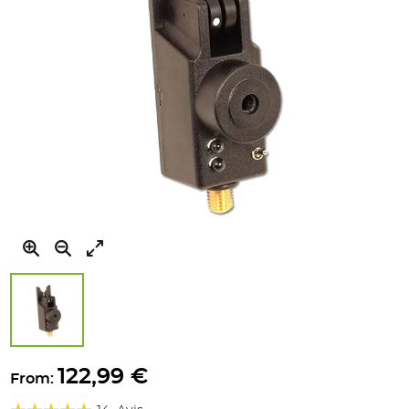
gallery
Skip
to
122,99 €
From:
the
Évaluation:
beginning