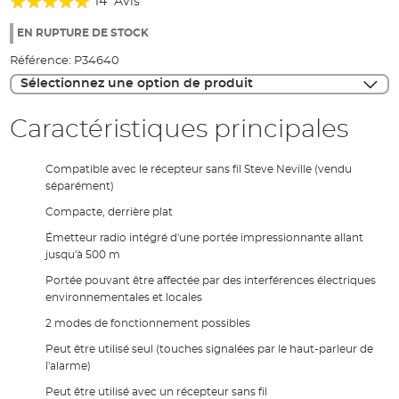
14
Avis
of
96%
the
EN RUPTURE DE STOCK
images
Référence:
P34640
gallery
Sélectionnez une option de produit
Caractéristiques principales
Compatible avec le récepteur sans fil Steve Neville (vendu
séparément)
Compacte, derrière plat
Émetteur radio intégré d'une portée impressionnante allant
jusqu'à 500 m
Portée pouvant être affectée par des interférences électriques
environnementales et locales
2 modes de fonctionnement possibles
Peut être utilisé seul (touches signalées par le haut-parleur de
l'alarme)
Peut être utilisé avec un récepteur sans fil