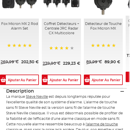
Fox Micron MX 2 Rod
Coffret Détecteurs +
Détecteur de Touche
Alarm Set
Centrale JRC Radar
Fox Micron MX
CX Multicolore
100%
100%
98%
1
269,99 €
202,50 €
89,99 €
89,90 €
239,90 €
229,23 €
Ajouter Au Panier
Ajouter Au Panier
Ajouter Au Panier
Description
La marque
Steve Neville
est depuis longtemps réputée pour
l'excellente qualité de son système d'alarme. L'alarme de touche
sans fil Steve Neville est la version sans fil de l'alarme de touche
Steve Neville classique. Il vous est désormais possible de profiter de
la fiabilité et de l'efficacité d'une alarme classique en mode sans fil.
Cette nouvelle alarme ressemble beaucoup à
l'alarme de touche
classique, mais sans la prise jack arrière. De plus, son émetteur n'est