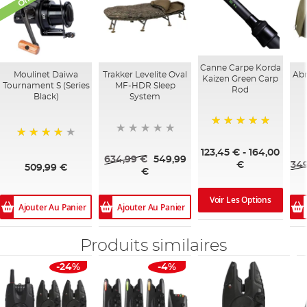
Canne Carpe Korda
Moulinet Daiwa
Trakker Levelite Oval
Abr
Kaizen Green Carp
Tournament S (Series
MF-HDR Sleep
Rod
Black)
System
100%
95%
123,45 €
-
164,00
634,99 €
549,99
349
€
509,99 €
€
Voir Les Options
Ajouter Au Panier
Ajouter Au Panier
Produits similaires
-24%
-4%