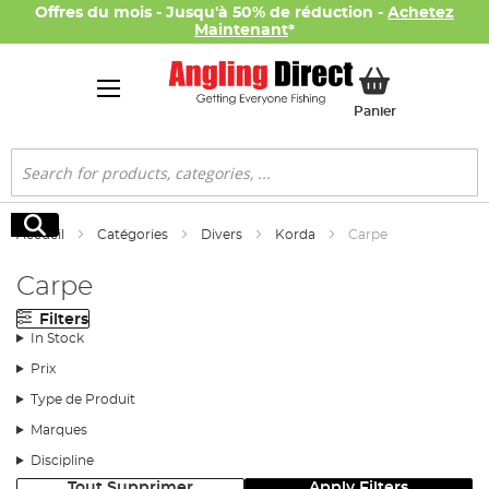
Offres du mois - Jusqu'à 50% de réduction -
Achetez
Maintenant
*
Mon panier
Panier
Rechercher
Rechercher
Accueil
Catégories
Divers
Korda
Carpe
Carpe
Filters
In Stock
Prix
Type de Produit
Marques
Discipline
Tout Supprimer
Apply Filters