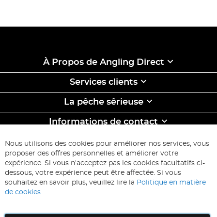
À Propos de Angling Direct
Services clients
La pêche sêrieuse
Informations de contact
ABONNEZ-VOUS & ECONOMISEZ
Nous utilisons des cookies pour améliorer nos services, vous
Inscription
proposer des offres personnelles et améliorer votre
à
expérience. Si vous n'acceptez pas les cookies facultatifs ci-
notre
Inscription
dessous, votre expérience peut être affectée. Si vous
lettre
souhaitez en savoir plus, veuillez lire la
Politique en matière
d’information
de cookies
: