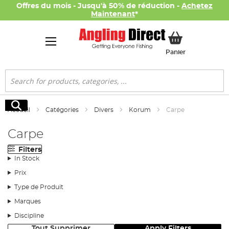
Offres du mois - Jusqu'à 50% de réduction -
Achetez
Maintenant
*
Mon panier
Panier
Rechercher
Rechercher
Accueil
Catégories
Divers
Korum
Carpe
Carpe
Filters
In Stock
Prix
Type de Produit
Marques
Discipline
Tout Supprimer
Apply Filters