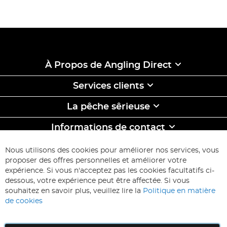
À Propos de Angling Direct
Services clients
La pêche sêrieuse
Informations de contact
ABONNEZ-VOUS & ECONOMISEZ
Nous utilisons des cookies pour améliorer nos services, vous
Inscription
proposer des offres personnelles et améliorer votre
à
expérience. Si vous n'acceptez pas les cookies facultatifs ci-
notre
Inscription
dessous, votre expérience peut être affectée. Si vous
lettre
souhaitez en savoir plus, veuillez lire la
Politique en matière
d’information
de cookies
: