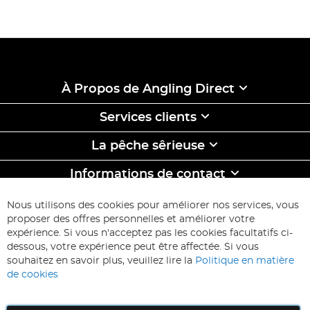
À Propos de Angling Direct
Services clients
La pêche sêrieuse
Informations de contact
ABONNEZ-VOUS & ECONOMISEZ
Nous utilisons des cookies pour améliorer nos services, vous
Inscription
proposer des offres personnelles et améliorer votre
à
expérience. Si vous n'acceptez pas les cookies facultatifs ci-
notre
Inscription
dessous, votre expérience peut être affectée. Si vous
lettre
souhaitez en savoir plus, veuillez lire la
Politique en matière
d’information
de cookies
: