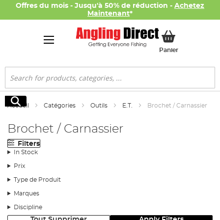
Offres du mois - Jusqu'à 50% de réduction -
Achetez
Maintenant
*
Mon panier
Panier
Rechercher
Rechercher
Accueil
Catégories
Outils
E.T.
Brochet / Carnassier
Brochet / Carnassier
Filters
In Stock
Prix
Type de Produit
Marques
Discipline
Tout Supprimer
Apply Filters