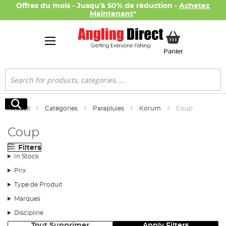
Offres du mois - Jusqu'à 50% de réduction -
Achetez
Maintenant
*
Mon panier
Panier
Rechercher
Rechercher
Accueil
Catégories
Parapluies
Korum
Coup
Coup
Filters
In Stock
Prix
Type de Produit
Marques
Discipline
Tout Supprimer
Apply Filters