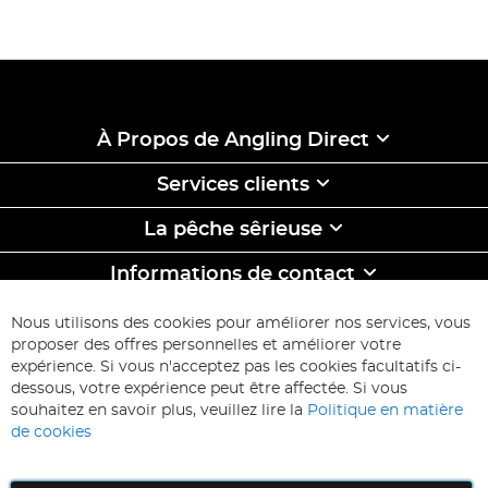
À Propos de Angling Direct
Services clients
La pêche sêrieuse
Informations de contact
ABONNEZ-VOUS & ECONOMISEZ
Nous utilisons des cookies pour améliorer nos services, vous
Inscription
proposer des offres personnelles et améliorer votre
à
expérience. Si vous n'acceptez pas les cookies facultatifs ci-
notre
Inscription
dessous, votre expérience peut être affectée. Si vous
lettre
souhaitez en savoir plus, veuillez lire la
Politique en matière
d’information
de cookies
: