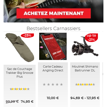
Bestsellers Carnassiers
-25%
up to
-21%
Carte Cadeau
Moulinet Shimano
Sac de Couchage
Angling Direct
Baitrunner DL
Trakker Big Snooze
Fi
Plus
98%
96%
10,00 €
94,69 €
-
121,95 €
46
99,99 €
74,95 €