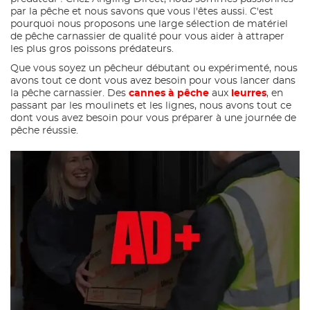
par la pêche et nous savons que vous l'êtes aussi. C'est
pourquoi nous proposons une large sélection de matériel
de pêche carnassier de qualité pour vous aider à attraper
les plus gros poissons prédateurs.
Que vous soyez un pêcheur débutant ou expérimenté, nous
avons tout ce dont vous avez besoin pour vous lancer dans
la pêche carnassier. Des
cannes à pêche
aux
leurres
, en
passant par les moulinets et les lignes, nous avons tout ce
dont vous avez besoin pour vous préparer à une journée de
pêche réussie.