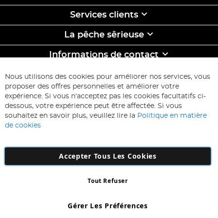
Services clients
La pêche sêrieuse
Informations de contact
ABONNEZ-VOUS & ECONOMISEZ
Nous utilisons des cookies pour améliorer nos services, vous
Inscription
proposer des offres personnelles et améliorer votre
à
expérience. Si vous n'acceptez pas les cookies facultatifs ci-
notre
Inscription
dessous, votre expérience peut être affectée. Si vous
lettre
souhaitez en savoir plus, veuillez lire la
Politique en matière
d’information
de cookies
:
Accepter Tous Les Cookies
Tout Refuser
Copyright 1997 - 2026
AD NL B.V
. Tous droits réservés.
AD NL B.V Dirk Hartogweg 14 DC1 Unit 5 5928LV Venlo, Company
Gérer Les Préférences
Number: 863029607
*Des exclusions s'appliquent. Sous réserve d'erreurs et d'omissions.