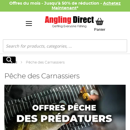
Offres du mois - Jusqu'à 50% de réduction -
Achetez
Maintenant
*
Mon panier
Panier
Rechercher
Rechercher
Accueil
Pêche des Carnassiers
Pêche des Carnassiers