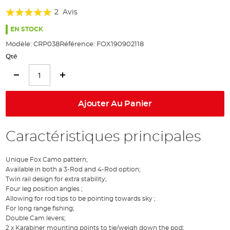
of
Évaluation:
2
Avis
the
100%
images
EN STOCK
gallery
Modèle:
CRP038
Référence:
FOX190902118
Qté
Ajouter Au Panier
Caractéristiques principales
Unique Fox Camo pattern;
Available in both a 3-Rod and 4-Rod option;
Twin rail design for extra stability;
Four leg position angles ;
Allowing for rod tips to be pointing towards sky ;
For long range fishing;
Double Cam levers;
2 x Karabiner mounting points to tie/weigh down the pod;