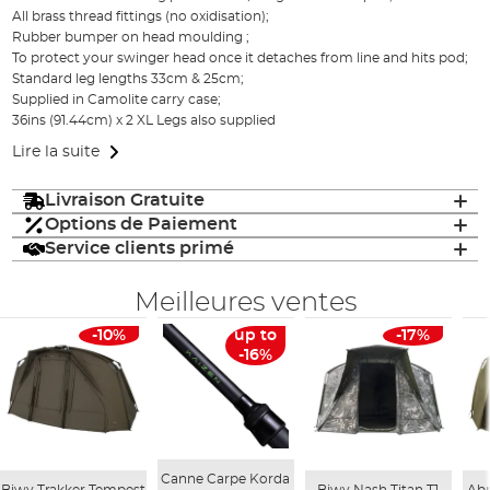
All brass thread fittings (no oxidisation);
Rubber bumper on head moulding ;
To protect your swinger head once it detaches from line and hits pod;
Standard leg lengths 33cm & 25cm;
Supplied in Camolite carry case;
36ins (91.44cm) x 2 XL Legs also supplied
Lire la suite
Livraison Gratuite
Options de Paiement
Service clients primé
Meilleures ventes
-10%
up to
-17%
-16%
Canne Carpe Korda