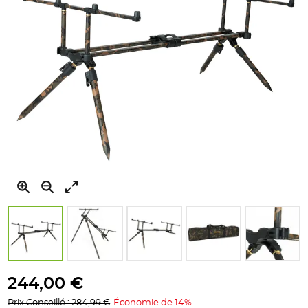
gallery
Skip
to
244,00 €
the
Prix Conseillé : 284,99 €
Économie de 14%
beginning