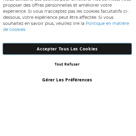
Inscription
proposer des offres personnelles et améliorer votre
à
expérience. Si vous n'acceptez pas les cookies facultatifs ci-
notre
Inscription
dessous, votre expérience peut être affectée. Si vous
lettre
souhaitez en savoir plus, veuillez lire la
Politique en matière
d’information
de cookies
:
Accepter Tous Les Cookies
Tout Refuser
Copyright 1997 - 2026
AD NL B.V
. Tous droits réservés.
AD NL B.V Dirk Hartogweg 14 DC1 Unit 5 5928LV Venlo, Company
Gérer Les Préférences
Number: 863029607
*Des exclusions s'appliquent. Sous réserve d'erreurs et d'omissions.