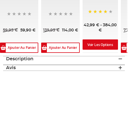
92%
42,99 €
-
384,00
59,95 €
59,90 €
139,95 €
114,00 €
77
€
Voir Les Options
Ajouter Au Panier
Ajouter Au Panier
Description
Avis