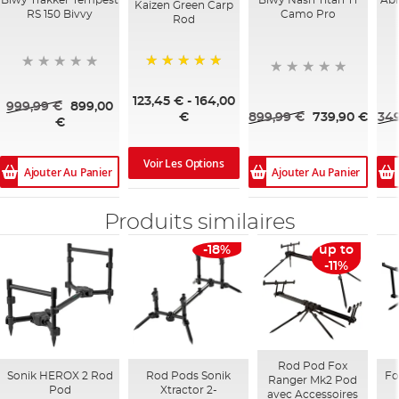
Biwy Trakker Tempest
Biwy Nash Titan T1
Abr
Kaizen Green Carp
RS 150 Bivvy
Camo Pro
Rod
100%
123,45 €
-
164,00
999,99 €
899,00
899,99 €
739,90 €
349
€
€
Voir Les Options
Ajouter Au Panier
Ajouter Au Panier
Produits similaires
-18%
up to
-11%
Rod Pod Fox
Sonik HEROX 2 Rod
Rod Pods Sonik
Fo
Ranger Mk2 Pod
Pod
Xtractor 2-
avec Accessoires