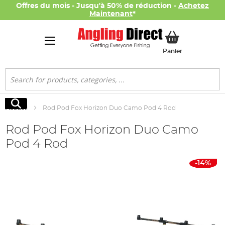
Offres du mois - Jusqu'à 50% de réduction -
Achetez
Maintenant
*
Mon panier
Panier
Rechercher
Rechercher
Accueil
Rod Pod Fox Horizon Duo Camo Pod 4 Rod
Rod Pod Fox Horizon Duo Camo
Pod 4 Rod
Skip
-14%
to
the
end
of
the
images