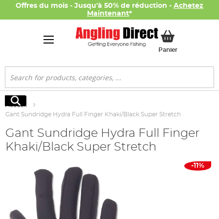
Offres du mois - Jusqu'à 50% de réduction -
Achetez
Maintenant
*
Mon panier
Panier
Rechercher
Rechercher
Accueil
Gant Sundridge Hydra Full Finger Khaki/Black Super Stretch
Gant Sundridge Hydra Full Finger
Khaki/Black Super Stretch
Skip
-11%
to
the
end
of
the
images