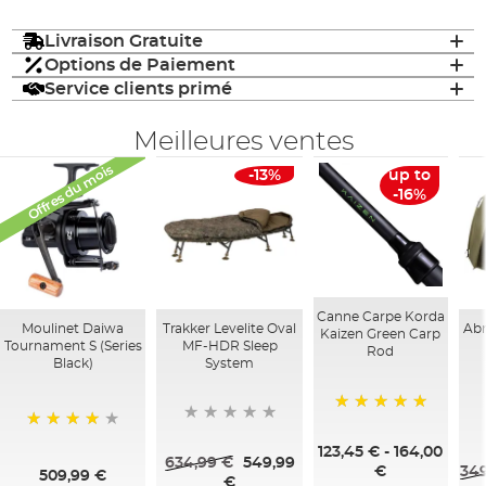
Livraison Gratuite
Options de Paiement
Service clients primé
Meilleures ventes
Offres du mois
-13%
up to
-16%
Canne Carpe Korda
Moulinet Daiwa
Trakker Levelite Oval
Abr
Kaizen Green Carp
Tournament S (Series
MF-HDR Sleep
Rod
Black)
System
100%
95%
123,45 €
-
164,00
634,99 €
549,99
349
€
509,99 €
€