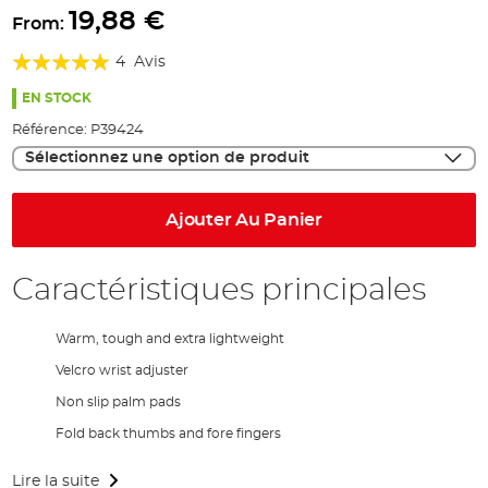
to
19,88 €
From:
the
Évaluation:
beginning
4
Avis
of
100%
the
EN STOCK
images
Référence:
P39424
gallery
Sélectionnez une option de produit
Ajouter Au Panier
Caractéristiques principales
Warm, tough and extra lightweight
Velcro wrist adjuster
Non slip palm pads
Fold back thumbs and fore fingers
Lire la suite