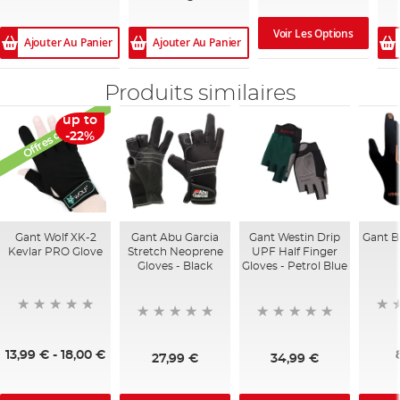
Voir Les Options
Ajouter Au Panier
Ajouter Au Panier
Produits similaires
Offres du mois
up to
-22%
Gant Wolf XK-2
Gant Abu Garcia
Gant Westin Drip
Gant B
Kevlar PRO Glove
Stretch Neoprene
UPF Half Finger
Gloves - Black
Gloves - Petrol Blue
13,99 €
-
18,00 €
27,99 €
34,99 €