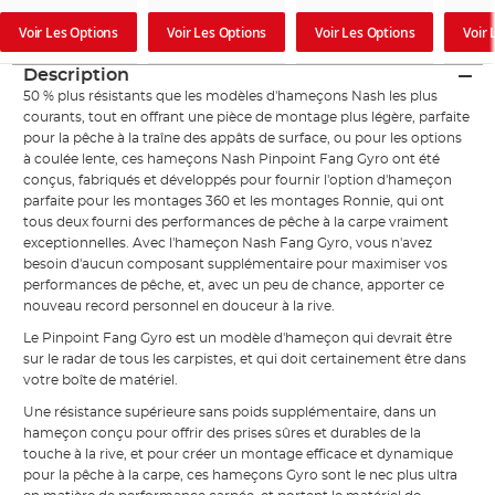
Voir Les Options
Voir Les Options
Voir Les Options
Voir 
Description
50 % plus résistants que les modèles d'hameçons Nash les plus
courants, tout en offrant une pièce de montage plus légère, parfaite
pour la pêche à la traîne des appâts de surface, ou pour les options
à coulée lente, ces hameçons Nash Pinpoint Fang Gyro ont été
conçus, fabriqués et développés pour fournir l'option d'hameçon
parfaite pour les montages 360 et les montages Ronnie, qui ont
tous deux fourni des performances de pêche à la carpe vraiment
exceptionnelles. Avec l'hameçon Nash Fang Gyro, vous n'avez
besoin d'aucun composant supplémentaire pour maximiser vos
performances de pêche, et, avec un peu de chance, apporter ce
nouveau record personnel en douceur à la rive.
Le Pinpoint Fang Gyro est un modèle d'hameçon qui devrait être
sur le radar de tous les carpistes, et qui doit certainement être dans
votre boîte de matériel.
Une résistance supérieure sans poids supplémentaire, dans un
hameçon conçu pour offrir des prises sûres et durables de la
touche à la rive, et pour créer un montage efficace et dynamique
pour la pêche à la carpe, ces hameçons Gyro sont le nec plus ultra