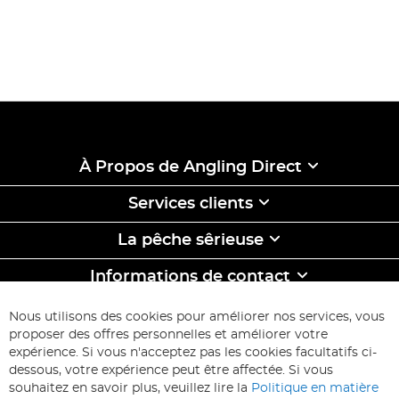
À Propos de Angling Direct
Services clients
La pêche sêrieuse
Informations de contact
ABONNEZ-VOUS & ECONOMISEZ
Nous utilisons des cookies pour améliorer nos services, vous
Inscription
proposer des offres personnelles et améliorer votre
à
expérience. Si vous n'acceptez pas les cookies facultatifs ci-
notre
Inscription
dessous, votre expérience peut être affectée. Si vous
lettre
souhaitez en savoir plus, veuillez lire la
Politique en matière
d’information