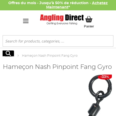
Offres du mois - Jusqu'à 50% de réduction -
Achetez
Maintenant
*
Mon panier
Panier
Rechercher
Rechercher
Accueil
Hameçon Nash Pinpoint Fang Gyro
Hameçon Nash Pinpoint Fang Gyro
Skip
-33%
to
the
end
of
the
images
gallery