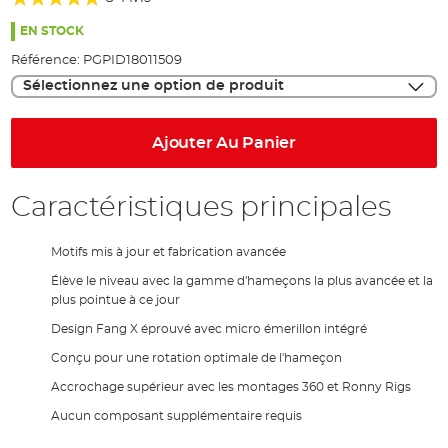
the
100%
images
EN STOCK
gallery
Référence:
PGPID18011509
Sélectionnez une option de produit
Ajouter Au Panier
Caractéristiques principales
Motifs mis à jour et fabrication avancée
Élève le niveau avec la gamme d'hameçons la plus avancée et la
plus pointue à ce jour
Design Fang X éprouvé avec micro émerillon intégré
Conçu pour une rotation optimale de l'hameçon
Accrochage supérieur avec les montages 360 et Ronny Rigs
Aucun composant supplémentaire requis