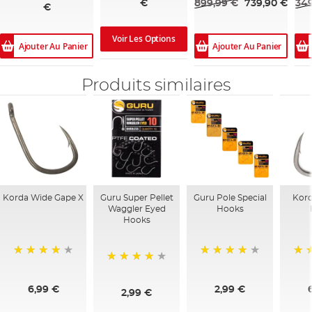
899,99 €
739,90 €
349
€
€
Voir Les Options
Ajouter Au Panier
Ajouter Au Panier
Produits similaires
Korda Wide Gape X
Guru Super Pellet
Guru Pole Special
Kor
Waggler Eyed
Hooks
Hooks
95%
85%
94
97%
6,99 €
2,99 €
2,99 €