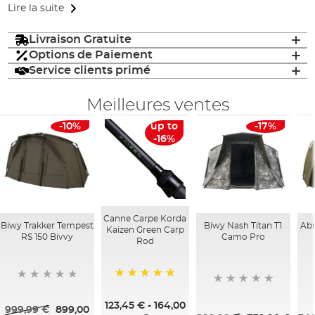
Lire la suite
Livraison Gratuite
Options de Paiement
Service clients primé
Meilleures ventes
-10%
up to
-17%
-16%
Canne Carpe Korda
Biwy Trakker Tempest
Biwy Nash Titan T1
Abr
Kaizen Green Carp
RS 150 Bivvy
Camo Pro
Rod
100%
123,45 €
-
164,00
999,99 €
899,00